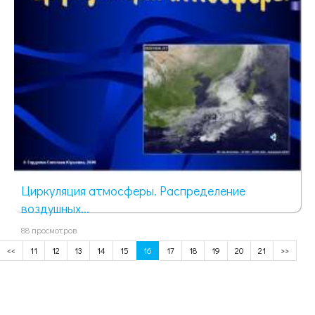
Циркуляция атмосферы. Распределение
воздушных...
88 просмотров
<<
11
12
13
14
15
16
17
18
19
20
21
>>