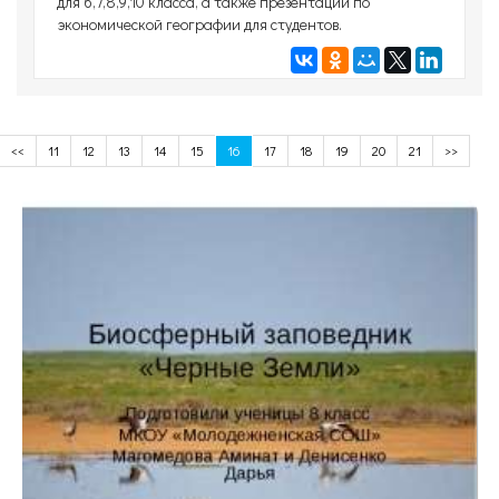
для 6,7,8,9,10 класса, а также презентации по
экономической географии для студентов.
<<
11
12
13
14
15
16
17
18
19
20
21
>>