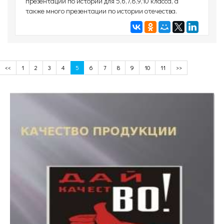
презентации по истории для 5,6,7,8,9,10 класса, а
также много презентации по истории отечества.
<<
1
2
3
4
5
6
7
8
9
10
11
>>