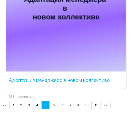
Адаптация менеджера в новом коллективе
533 просмотра
<<
1
2
3
4
5
6
7
8
9
10
11
>>