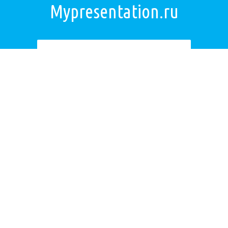
Mypresentation.ru
Загрузить презентацию
ОБРАТНАЯ СВЯЗЬ
Если не удалось найти презентацию, то Вы можете заказать её на
нашем сайте. Мы постараемся найти нужную Вам презентацию в