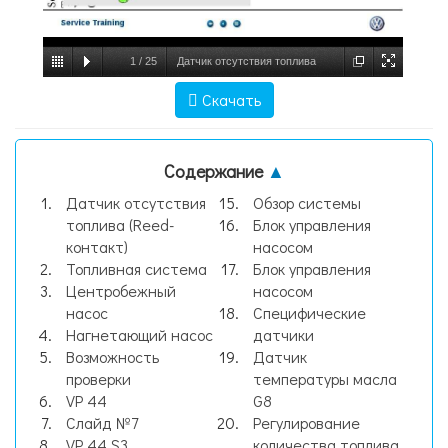
1
/
25
Датчик отсутствия топлива
(Reed-контакт), слайд №1
Скачать
Содержание
▲
Датчик отсутствия
Обзор системы
топлива (Reed-
Блок управления
контакт)
насосом
Топливная система
Блок управления
Центробежный
насосом
насос
Специфические
Нагнетающий насос
датчики
Возможность
Датчик
проверки
температуры масла
VP 44
G8
Слайд №7
Регулирование
VP 44 S3
количества топлива