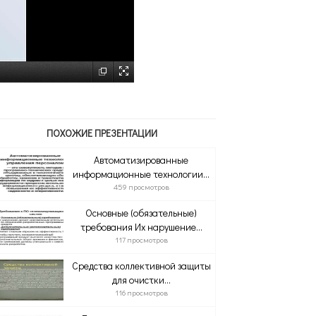
ПОХОЖИЕ ПРЕЗЕНТАЦИИ
Автоматизированные
информационные технологии...
459 просмотров
Основные (обязательные)
требования Их нарушение...
117 просмотров
Средства коллективной защиты
для очистки...
116 просмотров