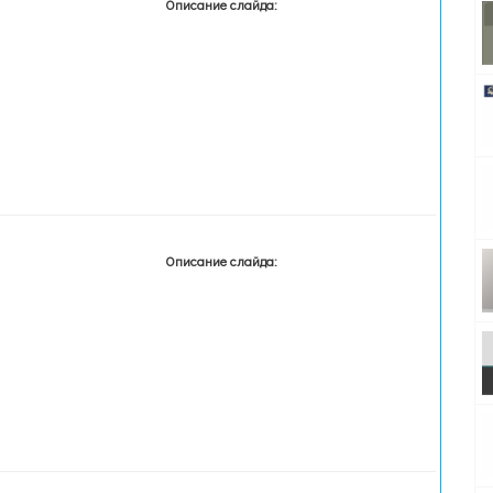
Описание слайда:
Описание слайда: