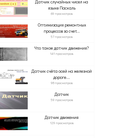
Датчик случайных чисел на
языке Паскаль
69 просмотров
Оптимизация ремонтных
процессов за счет...
57 просмотров
Что такое датчик движения?
141 просмотров
Датчик счёта осей на железной
дороге....
98 просмотров
Датчик
59 просмотров
Датчик движения
129 просмотров