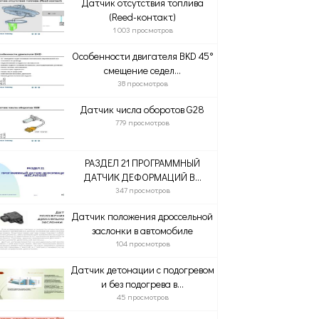
Датчик отсутствия топлива
(Reed-контакт)
1 003 просмотров
Особенности двигателя BKD 45°
смещение седел...
38 просмотров
Датчик числа оборотов G28
779 просмотров
РАЗДЕЛ 21 ПРОГРАММНЫЙ
ДАТЧИК ДЕФОРМАЦИЙ В...
347 просмотров
Датчик положения дроссельной
заслонки в автомобиле
104 просмотров
Датчик детонации с подогревом
и без подогрева в...
45 просмотров