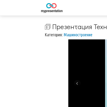
🗊 Презентация Тех
Категория:
Машиностроение