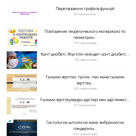
Перетворення графіків функцій
92 просмотров
Повторение теоретического материала по
геометрии...
113 просмотров
Қант диабеті. Жүктілік кезіндегі қант диабеті....
176 просмотров
Ғылыми зерттеу: түсінік, пән және ғылыми
зерттеу...
142 просмотров
Ғылыми зерттеулердің әдістері мен әдістемесі:...
97 просмотров
Гистология,цитология және эмбриология
пәндерінің...
522 просмотров