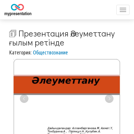
Перек
меню
🗊 Презентация Әлеуметтану
ғылым ретінде
Категория:
Обществознание