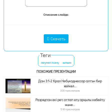
Описание слайда:
Скачать
Теги
леуметтану
ылым
ПОХОЖИЕ ПРЕЗЕНТАЦИИ
Дан 3:1-2 Крал Небукаднессар алтън бир
хейкел...
200 просмотров
Разрядтан екі рет аттап өту арқылы көбейту
және...
518 просмотров