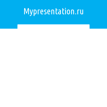
Mypresentation.ru
Загрузить презентацию
ОБРАТНАЯ СВЯЗЬ
Если не удалось найти презентацию, то Вы можете заказать её на