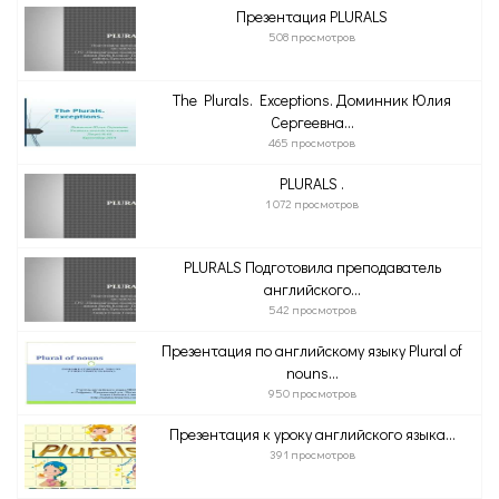
Презентация PLURALS
508 просмотров
The Plurals. Exceptions. Доминник Юлия
Сергеевна...
465 просмотров
PLURALS .
1 072 просмотров
PLURALS Подготовила преподаватель
английского...
542 просмотров
Презентация по английскому языку Plural of
nouns...
950 просмотров
Презентация к уроку английского языка...
391 просмотров