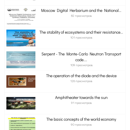
Moscow Digital Herbarium and the National...
82 просмотров
The stability of ecosystems and their resistance...
101 просмотров
Serpent - The Monte-Сarlo Neutron Transport
сode....
109 просмотров
The operation of the diode and the device
126 просмотров
Amphitheater towards the sun
91 просмотров
The basic concepts of the world economy
90 просмотров