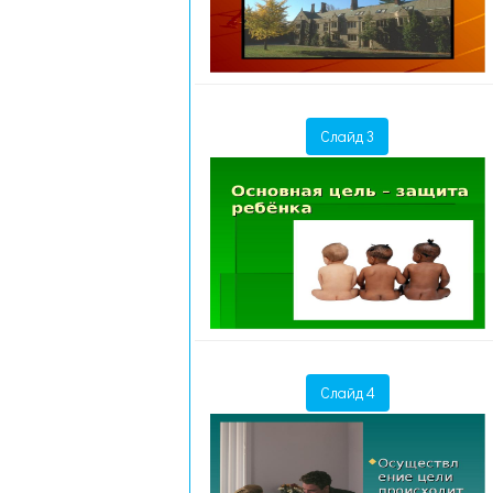
Слайд 3
Слайд 4