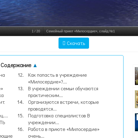
1
/
20
Семейный приют «Милосердие», слайд №1
Скачать
Содержание
▲
на
Как попасть в учреждение
«Милосердие»?...
е»
В учреждении семьи обучаются
ка
практическим...
ит
Организуются встречи, которые
проводятся...
....
Подготовка специалистов В
ТЬ
учреждении...
Работа в приюте «Милосердие»
ующие
очень...