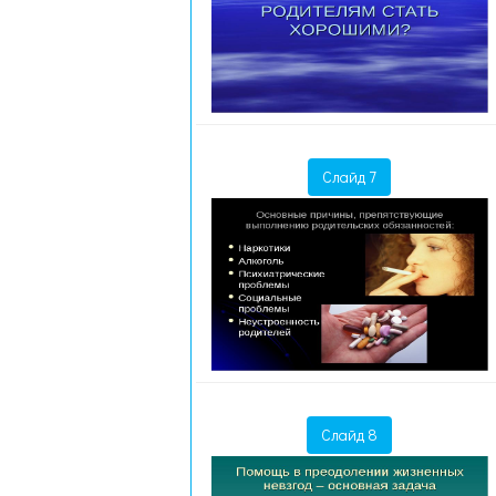
Слайд 7
Слайд 8