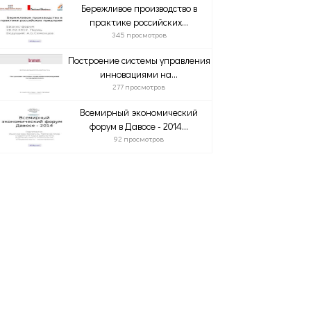
Бережливое производство в
практике российских...
345 просмотров
Построение системы управления
инновациями на...
277 просмотров
Всемирный экономический
форум в Давосе - 2014...
92 просмотров