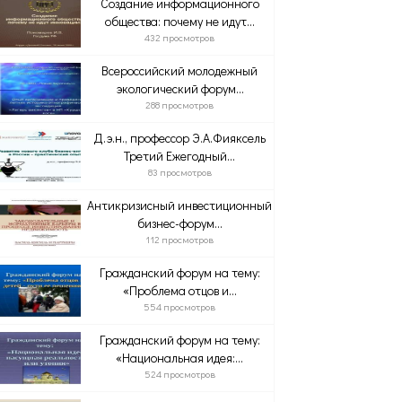
Создание информационного
общества: почему не идут...
432 просмотров
Всероссийский молодежный
экологический форум...
288 просмотров
Д.э.н., профессор Э.А.Фияксель
Третий Ежегодный...
83 просмотров
Антикризисный инвестиционный
бизнес-форум...
112 просмотров
Гражданский форум на тему:
«Проблема отцов и...
554 просмотров
Гражданский форум на тему:
«Национальная идея:...
524 просмотров