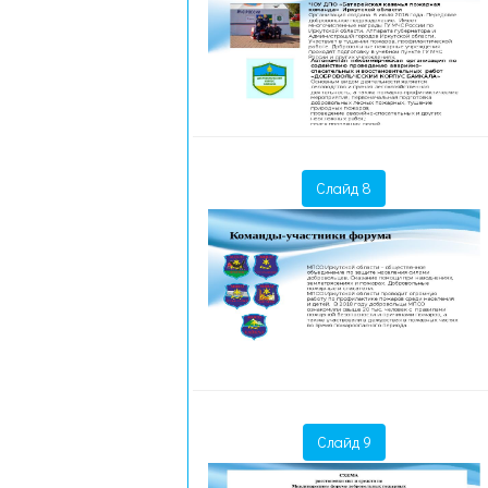
Слайд 8
Слайд 9