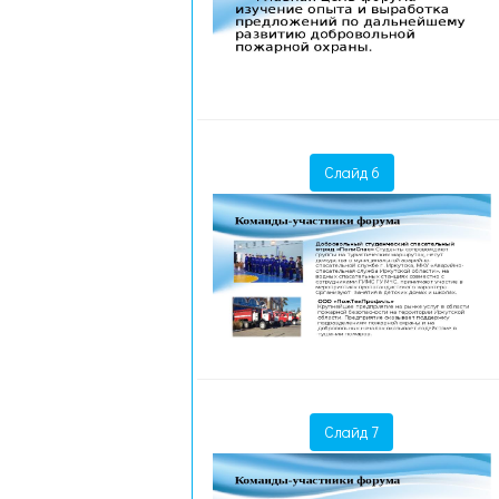
Слайд 6
Слайд 7