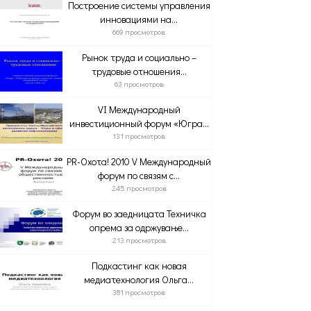
Построение системы управления
инновациями на...
669 просмотров
Рынок труда и социально –
трудовые отношения...
63 просмотров
VI Международный
инвестиционный форум «Югра...
131 просмотров
PR-Охота! 2010 V Международный
форум по связям с...
245 просмотров
Форум во заедницата Техничка
опрема за одржување...
213 просмотров
Подкастинг как новая
медиатехнология Ольга...
381 просмотров