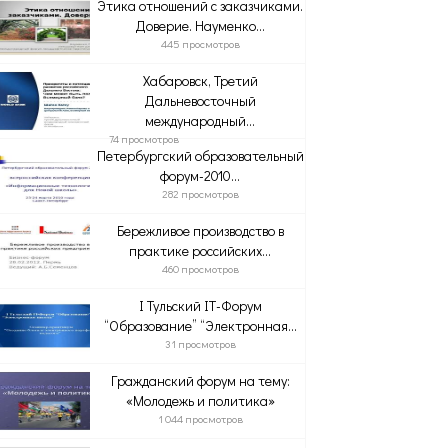
Этика отношений с заказчиками.
Доверие. Науменко...
445 просмотров
Хабаровск, Третий
Дальневосточный
международный...
74 просмотров
Петербургский образовательный
форум-2010...
282 просмотров
Бережливое производство в
практике российских...
460 просмотров
I Тульский IT-Форум
“Образование” “Электронная...
31 просмотров
Гражданский форум на тему:
«Молодежь и политика»
1 044 просмотров