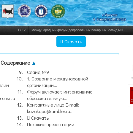
1
/
12
Международный форум добровольных пожарных, слайд №1
Скачать
Содержание
▲
Слайд №9
1. Создание международной
ллин
организации...
Форум включает интенсивную
е опыта
образовательную...
Контактные лица E-mail:
kazakdpo@rambler.ru...
Скачать
Похожие презентации