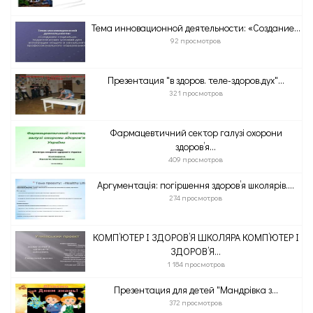
Тема инновационной деятельности: «Создание...
92 просмотров
Презентация "в здоров. теле-здоров.дух"...
321 просмотров
Фармацевтичний сектор галузі охорони
здоров’я...
409 просмотров
Аргументація: погіршення здоров’я школярів....
274 просмотров
КОМП’ЮТЕР І ЗДОРОВ’Я ШКОЛЯРА КОМП’ЮТЕР І
ЗДОРОВ’Я...
1 184 просмотров
Презентация для детей "Мандрівка з...
372 просмотров