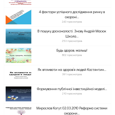
4 фактори успішного дослідження ринку в
охороні...
243 просмотров
В пошуку досконалості. Знову Андрій Масюк
Школа...
253 просмотров
Будь здоров, малыш!
802 просмотров
Як впливати на здоров’я людей Костянтин...
391 просмотров
Формування публічної інвестиційної моделі...
210 просмотров
Мирослав Когут 02.03.2010 Реформа системи
охорони...