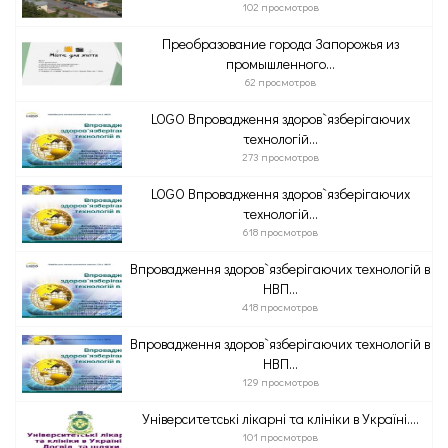
102 просмотров
Преобразование города Запорожья из
промышленного...
62 просмотров
LOGO Впровадження здоров`язберігаючих
технологій...
273 просмотров
LOGO Впровадження здоров`язберігаючих
технологій...
618 просмотров
Впровадження здоров`язберігаючих технологій в
НВП...
418 просмотров
Впровадження здоров`язберігаючих технологій в
НВП...
129 просмотров
Університетські лікарні та клініки в Україні....
101 просмотров