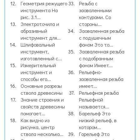
Геометрия режущего
Резьба с
инструмента На
заоваленными
рис. 3.1...
контурами. Со
Электроточила и
стороны...
абразивный
Заоваленная резьба
инструмент для...
с подушечным
Шлифовальный
фоном Это то...
инструмент,
Заоваленная резьба
изготовленный с...
с подобранным
Измерительный
фоном Имеет...
инструмент и
Рельефно-
способы его...
заоваленная резьба
Основные разрезы
имеет...
ствола древесины
Рельефная резьба
Знание строения и
Рельефной
свойств древесины
называется...
помогает...
Барельеф Это
Как видно из
низкий рельеф, в
рисунка, центр
котором...
ствола несколько...
Горельеф Это