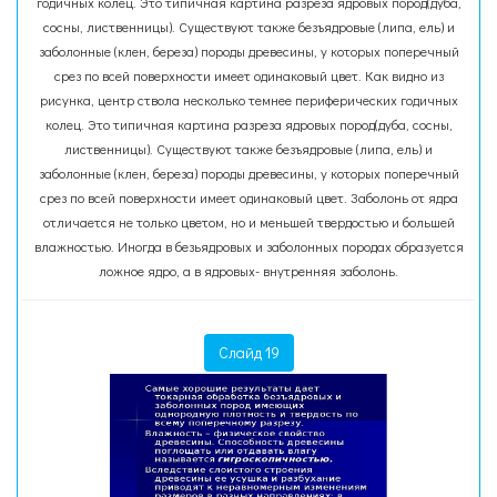
годичных колец. Это типичная картина разреза ядровых пород(дуба,
сосны, лиственницы). Существуют также безъядровые (липа, ель) и
заболонные (клен, береза) породы древесины, у которых поперечный
срез по всей поверхности имеет одинаковый цвет. Как видно из
рисунка, центр ствола несколько темнее периферических годичных
колец. Это типичная картина разреза ядровых пород(дуба, сосны,
лиственницы). Существуют также безъядровые (липа, ель) и
заболонные (клен, береза) породы древесины, у которых поперечный
срез по всей поверхности имеет одинаковый цвет. Заболонь от ядра
отличается не только цветом, но и меньшей твердостью и большей
влажностью. Иногда в безьядровых и заболонных породах образуется
ложное ядро, а в ядровых- внутренняя заболонь.
Слайд 19