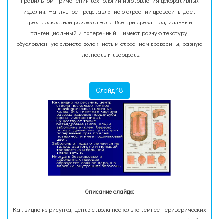
правильном применении технологии изготовления декоративных
изделий. Наглядное представление о строении древесины дает
трехплоскостной разрез ствола. Все три среза – радиальный,
тангенциальный и поперечный – имеют разную текстуру,
обусловленную слоисто-волокнистым строением древесины, разную
плотность и твердость.
Слайд 18
Описание слайда:
Как видно из рисунка, центр ствола несколько темнее периферических