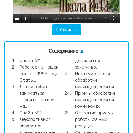
1
/
41
Декоративная обработка
древесины, слайд №1
Скачать
Содержание
▲
Слайд №1
деталей на
Работает в нашей
зажимных...
школе с 1984 года.
Инструмент для
Стать...
обработки
Летом любит
цилиндрических и...
заниматься
Приемы обработки
строительством
цилиндрических и
на...
конических...
Слайд №4
Основные приемы
Декоративная
работы ручным
обработка
режущим...
древесины- одно
Фасонные стамески