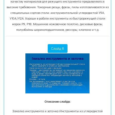
качеству материалов для режущего инструмента предъявляются
высокие требования. Токарные резцы, фрезы, пилы изготавливаются из
специальных сортов стали: инструментальной углеродистой У9А,
У10А,У12А. Хороши в работе инструменты из быстрорежущей стали
марок Р9, Р18. Машинное ножовочное полотно, дисковые фрезы,
полуобоймы шарикоподшипников, рессоры, клапана и т.д.
Слайд 8
Описание слайда:
Закалка инструмента и заточка Инструменты из углеродистой