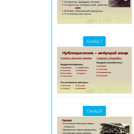
Слайд 7
Слайд 8