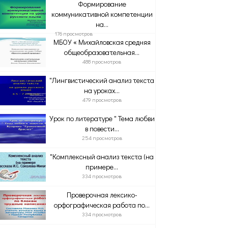
Формирование
коммуникативной компетенции
на...
176 просмотров
МБОУ « Михайловская средняя
общеобразовательная...
488 просмотров
"Лингвистический анализ текста
на уроках...
479 просмотров
Урок по литературе " Тема любви
в повести...
254 просмотров
"Комплексный анализ текста (на
примере...
334 просмотров
Проверочная лексико-
орфографическая работа по...
334 просмотров