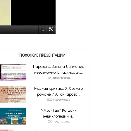
ПОХОЖИЕ ПРЕЗЕНТАЦИИ
Парадокс Зенона Движение
невозможно. В частности,...
491 просмотров
Русская критика XIX века о
романе И.А.Гончарова...
529 просмотров
"«Что? Где? Когда?»
энциклопедии и...
670 просмотров