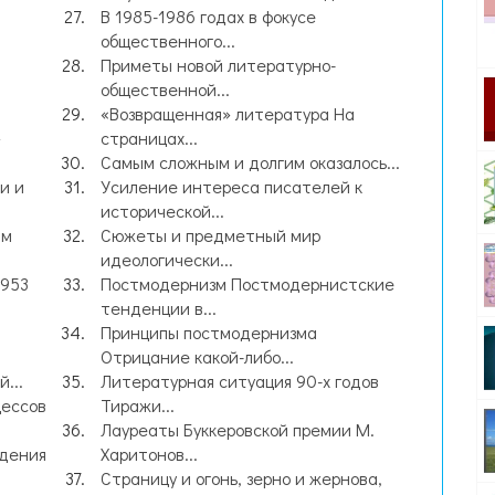
В 1985-1986 годах в фокусе
общественного...
Приметы новой литературно-
общественной...
«Возвращенная» литература На
»
страницах...
Самым сложным и долгим оказалось...
и и
Усиление интереса писателей к
исторической...
ам
Сюжеты и предметный мир
идеологически...
1953
Постмодернизм Постмодернистские
тенденции в...
Принципы постмодернизма
Отрицание какой-либо...
...
Литературная ситуация 90-х годов
цессов
Тиражи...
Лауреаты Буккеровской премии М.
едения
Харитонов...
Страницу и огонь, зерно и жернова,