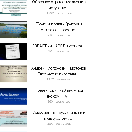
Образное отражение жизни в
искусстве....
1 292 просмотров
"Поиски правды Григория
Мелехова в романе...
979 просмотров
"ВЛАСТЬ и НАРОД в сатире...
465 просмотров
Андрей Платонович Платонов.
Творчество писателя....
1 247 просмотров
Презентация «20 век – под
знаком Ф.М....
360 просмотров
Современный русский язык и
культура речи:...
250 просмотров