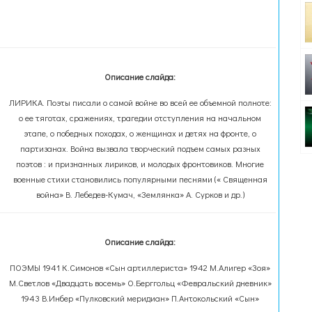
Описание слайда:
ЛИРИКА. Поэты писали о самой войне во всей ее объемной полноте:
о ее тяготах, сражениях, трагедии отступления на начальном
этапе, о победных походах, о женщинах и детях на фронте, о
партизанах. Война вызвала творческий подъем самых разных
поэтов : и признанных лириков, и молодых фронтовиков. Многие
военные стихи становились популярными песнями (« Священная
война» В. Лебедев-Кумач, «Землянка» А. Сурков и др.)
Описание слайда:
ПОЭМЫ 1941 К.Симонов «Сын артиллериста» 1942 М.Алигер «Зоя»
М.Светлов «Двадцать восемь» О.Берггольц «Февральский дневник»
1943 В.Инбер «Пулковский меридиан» П.Антокольский «Сын»