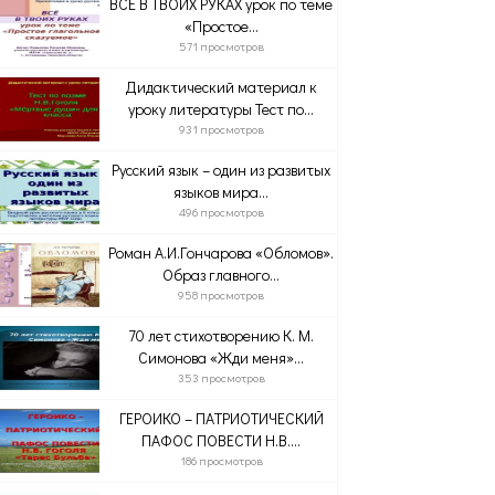
ВСЁ В ТВОИХ РУКАХ урок по теме
«Простое...
571 просмотров
Дидактический материал к
уроку литературы Тест по...
931 просмотров
Русский язык – один из развитых
языков мира...
496 просмотров
Роман А.И.Гончарова «Обломов».
Образ главного...
958 просмотров
70 лет стихотворению К. М.
Симонова «Жди меня»...
353 просмотров
ГЕРОИКО – ПАТРИОТИЧЕСКИЙ
ПАФОС ПОВЕСТИ Н.В....
186 просмотров