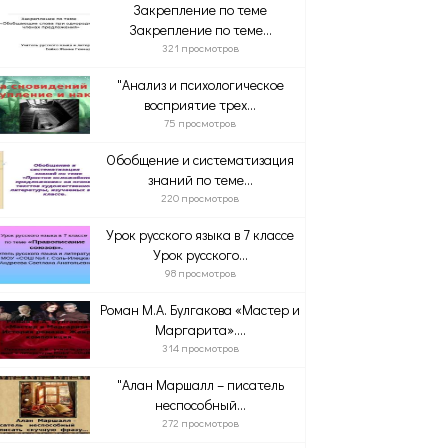
Закрепление по теме
Закрепление по теме...
321 просмотров
"Анализ и психологическое
восприятие трех...
75 просмотров
Обобщение и систематизация
знаний по теме...
220 просмотров
Урок русского языка в 7 классе
Урок русского...
98 просмотров
Роман М.А. Булгакова «Мастер и
Маргарита»....
314 просмотров
"Алан Маршалл – писатель
неспособный...
272 просмотров