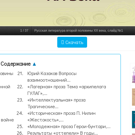
1
/
37
Русская литература второй половины XX века, слайд №1
Скачать
Содержание
▲
ловины
Юрий Казаков Вопросы
взаимоотношений...
енной
«Лагерная» проза Тема «архипелага
ГУЛАГ»,...
«Интеллектуальная» проза
Трагические...
«Историческая» проза П. Нилин
 войне
«Жестокость»,...
«Молодежная» проза Герои-бунтари,...
Результаты «оттепели» В годы...