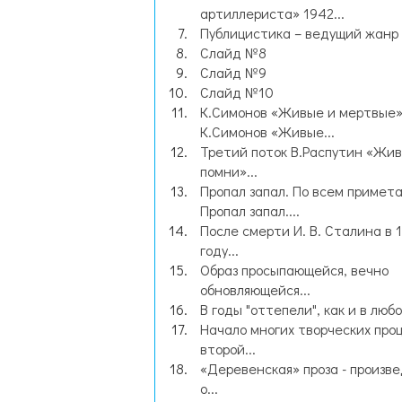
артиллериста» 1942...
Публицистика – ведущий жанр
Слайд №8
Слайд №9
Слайд №10
К.Симонов «Живые и мертвые
К.Симонов «Живые...
Третий поток В.Распутин «Жив
помни»...
Пропал запал. По всем примет
Пропал запал....
После смерти И. В. Сталина в 
году...
Образ просыпающейся, вечно
обновляющейся...
В годы "оттепели", как и в любой
Начало многих творческих про
второй...
«Деревенская» проза - произв
о...