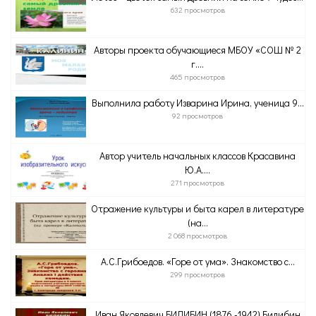
632 просмотров
Авторы проекта обучающиеся МБОУ «СОШ № 2
г....
465 просмотров
Выполнила работу Изварина Ирина, ученица 9...
92 просмотров
Автор учитель начальных классов Красавина
Ю.А....
271 просмотров
Отражение культуры и быта карел в литературе
(на...
2 068 просмотров
А.С.Грибоедов. «Горе от ума». Знакомство с...
299 просмотров
Иван Яковлевич БИЛИБИН (1876 -1942) Билибин