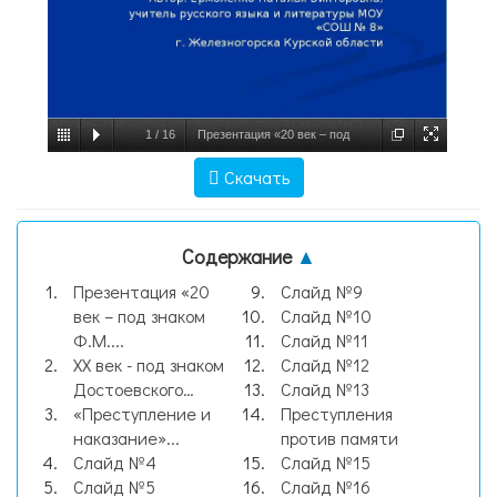
1
/
16
Презентация «20 век – под
знаком Ф.М. Достоевского» Автор:
Скачать
Ермоленко Наталья Викторовна, учитель
русского языка и литерату, слайд №1
Содержание
▲
Презентация «20
Слайд №9
век – под знаком
Слайд №10
Ф.М....
Слайд №11
ХХ век - под знаком
Слайд №12
Достоевского…
Слайд №13
«Преступление и
Преступления
наказание»...
против памяти
Слайд №4
Слайд №15
Слайд №5
Слайд №16