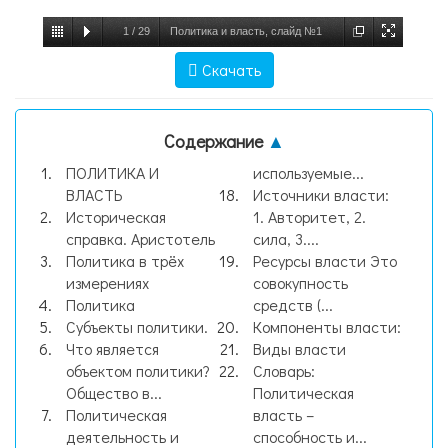
1
/
29
Политика и власть, слайд №1
Скачать
Содержание
▲
ПОЛИТИКА И
используемые...
ВЛАСТЬ
Источники власти:
Историческая
1. Авторитет, 2.
справка. Аристотель
сила, 3....
Политика в трёх
Ресурсы власти Это
измерениях
совокупность
Политика
средств (...
Субъекты политики.
Компоненты власти:
Что является
Виды власти
объектом политики?
Словарь:
Общество в...
Политическая
Политическая
власть –
деятельность и
способность и...