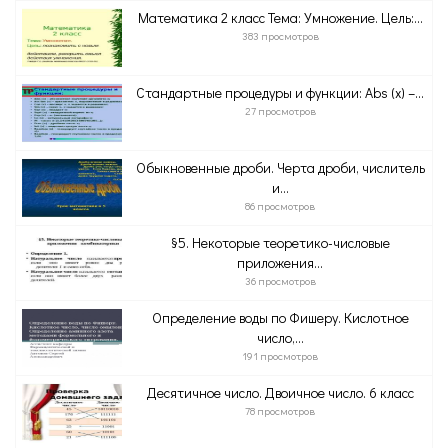
Математика 2 класс Тема: Умножение. Цель:...
383 просмотров
Стандартные процедуры и функции: Abs (x) –...
27 просмотров
Обыкновенные дроби. Черта дроби, числитель
и...
86 просмотров
§5. Некоторые теоретико-числовые
приложения...
36 просмотров
Определение воды по Фишеру. Кислотное
число,...
191 просмотров
Десятичное число. Двоичное число. 6 класс
78 просмотров