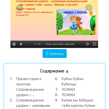
1
/
11
План-конспект занятия
«Сопровождение ударно-шумовыми
Скачать
музыкальными инструментами пьесы
«Мишка с куклой». 1-й год обучения,
Содержание
▲
слайд №1
Презентация к
Бубны Бубны
занятию
Бубенцы
Сопровождение
ЛОЖКИ
ударно –...
ЛОЖКИ
Сопровождение
Купим мы бабушка
ударно – шумовыми
тебе курочку Купим