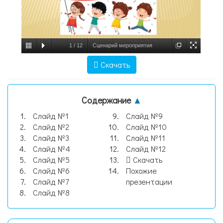
1
/
12
Сценарий мероприятия
нравственно-патриотическое воспитания
Скачать
«Моя Родина – Россия», слайд №1
Содержание
▲
Слайд №1
Слайд №9
Слайд №2
Слайд №10
Слайд №3
Слайд №11
Слайд №4
Слайд №12
Слайд №5
Скачать
Слайд №6
Похожие
Слайд №7
презентации
Слайд №8