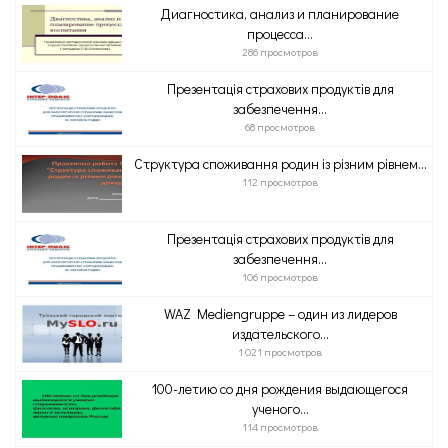
Диагностика, анализ и планирование
процесса...
286 просмотров
Презентація страхових продуктів для
забезпечення...
68 просмотров
Структура споживання родин із різним рівнем...
112 просмотров
Презентація страхових продуктів для
забезпечення...
106 просмотров
WAZ Mediengruppe – один из лидеров
издательского...
1 021 просмотров
100-летию со дня рождения выдающегося
ученого...
114 просмотров