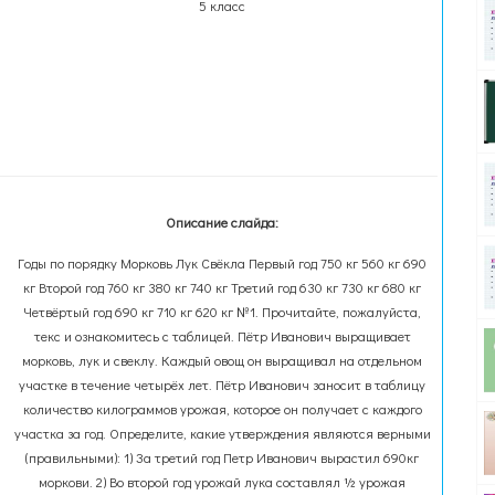
5 класс
Описание слайда:
Годы по порядку Морковь Лук Свёкла Первый год 750 кг 560 кг 690
кг Второй год 760 кг 380 кг 740 кг Третий год 630 кг 730 кг 680 кг
Четвёртый год 690 кг 710 кг 620 кг №1. Прочитайте, пожалуйста,
текс и ознакомитесь с таблицей. Пётр Иванович выращивает
морковь, лук и свеклу. Каждый овощ он выращивал на отдельном
участке в течение четырёх лет. Пётр Иванович заносит в таблицу
количество килограммов урожая, которое он получает с каждого
участка за год. Определите, какие утверждения являются верными
(правильными): 1) За третий год Петр Иванович вырастил 690кг
моркови. 2) Во второй год урожай лука составлял ½ урожая