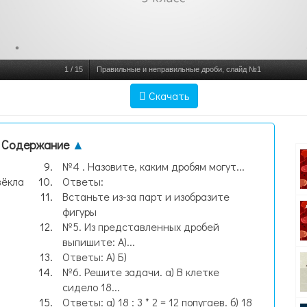
1
/
15
Правильные и неправильные дроби, слайд №1
Скачать
Содержание
▲
№4 . Назовите, каким дробям могут...
вёкла
Ответы:
Встаньте из-за парт и изобразите
фигуры
№5. Из представленных дробей
выпишите: А)...
Ответы: А) Б)
№6. Решите задачи. а) В клетке
сидело 18...
Ответы: а) 18 : 3 * 2 = 12 попугаев. б) 18