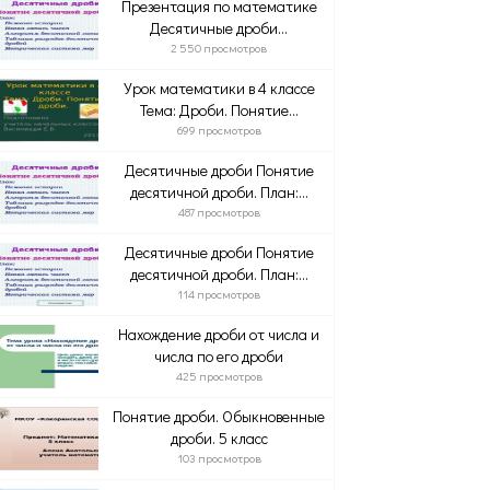
Презентация по математике
Десятичные дроби...
2 550 просмотров
Урок математики в 4 классе
Тема: Дроби. Понятие...
699 просмотров
Десятичные дроби Понятие
десятичной дроби. План:...
487 просмотров
Десятичные дроби Понятие
десятичной дроби. План:...
114 просмотров
Нахождение дроби от числа и
числа по его дроби
425 просмотров
Понятие дроби. Обыкновенные
дроби. 5 класс
103 просмотров