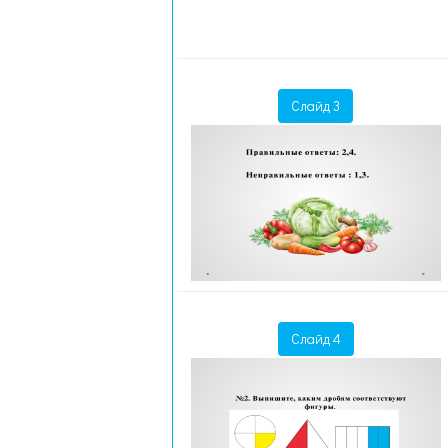
Слайд 3
Слайд 4