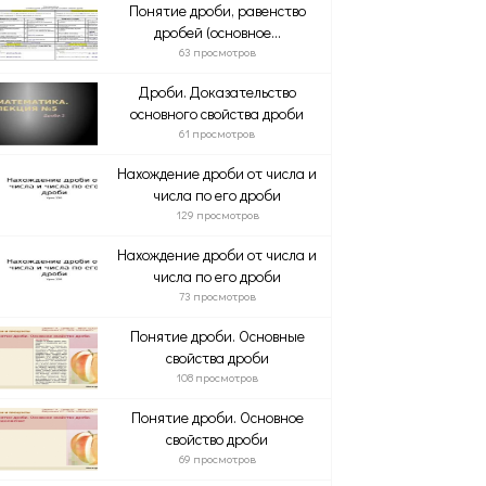
Понятие дроби, равенство
дробей (основное...
63 просмотров
Дроби. Доказательство
основного свойства дроби
61 просмотров
Нахождение дроби от числа и
числа по его дроби
129 просмотров
Нахождение дроби от числа и
числа по его дроби
73 просмотров
Понятие дроби. Основные
свойства дроби
108 просмотров
Понятие дроби. Основное
свойство дроби
69 просмотров