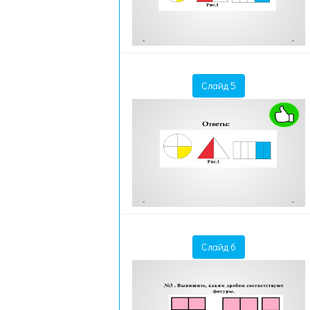
Слайд 5
Слайд 6