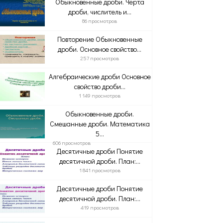
Обыкновенные дроби. Черта
дроби, числитель и...
86 просмотров
Повторение Обыкновенные
дроби. Основное свойство...
257 просмотров
Алгебраические дроби Основное
свойство дроби...
1 149 просмотров
Обыкновенные дроби.
Смешанные дроби. Математика
5...
606 просмотров
Десятичные дроби Понятие
десятичной дроби. План:...
1 841 просмотров
Десятичные дроби Понятие
десятичной дроби. План:...
419 просмотров