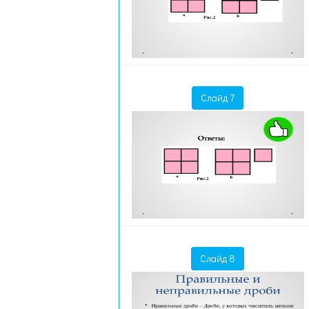
Слайд 7
Слайд 8