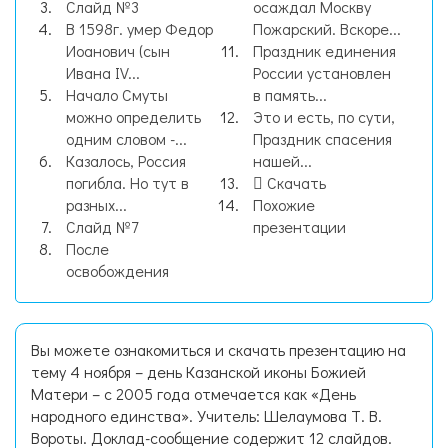
Слайд №3
осаждал Москву
В 1598г. умер Федор
Пожарский. Вскоре...
Иоанович (сын
Праздник единения
Ивана IV...
России установлен
Начало Смуты
в память...
можно определить
Это и есть, по сути,
одним словом -...
Праздник спасения
Казалось, Россия
нашей...
погибла. Но тут в
Скачать
разных...
Похожие
Слайд №7
презентации
После
освобождения
Вы можете ознакомиться и скачать презентацию на
тему 4 ноября – день Казанской иконы Божией
Матери – с 2005 года отмечается как «День
народного единства». Учитель: Шелаумова Т. В.
Вороты. Доклад-сообщение содержит 12 слайдов.