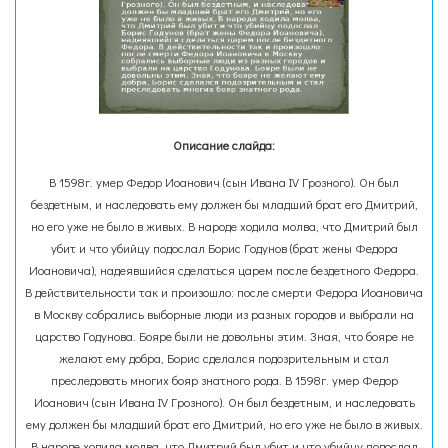
Описание слайда:
В 1598г. умер Федор Иоанович (сын Ивана IV Грозного). Он был
бездетным, и наследовать ему должен бы младший брат его Дмитрий,
но его уже не было в живых. В народе ходила молва, что Дмитрий был
убит и что убийцу подослал Борис Годунов (брат жены Федора
Иоановича), надеявшийся сделаться царем после бездетного Федора.
В действительности так и произошло: после смерти Федора Иоановича
в Москву собрались выборные люди из разных городов и выбрали на
царство Годунова. Бояре были не довольны этим. Зная, что бояре не
желают ему добра, Борис сделался подозрительным и стал
преследовать многих бояр знатного рода. В 1598г. умер Федор
Иоанович (сын Ивана IV Грозного). Он был бездетным, и наследовать
ему должен бы младший брат его Дмитрий, но его уже не было в живых.
В народе ходила молва, что Дмитрий был убит и что убийцу подослал