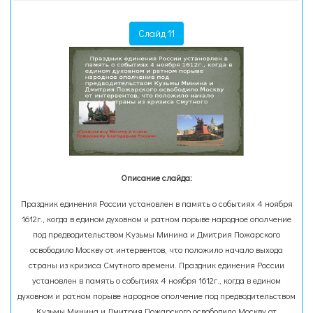
Слайд 11
Описание слайда:
Праздник единения России установлен в память о событиях 4 ноября
1612г., когда в едином духовном и ратном порыве народное ополчение
под предводительством Кузьмы Минина и Дмитрия Пожарского
освободило Москву от интервентов, что положило начало выхода
страны из кризиса Смутного времени. Праздник единения России
установлен в память о событиях 4 ноября 1612г., когда в едином
духовном и ратном порыве народное ополчение под предводительством
Кузьмы Минина и Дмитрия Пожарского освободило Москву от