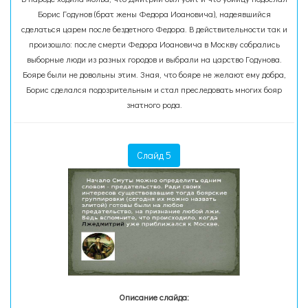
Борис Годунов (брат жены Федора Иоановича), надеявшийся
сделаться царем после бездетного Федора. В действительности так и
произошло: после смерти Федора Иоановича в Москву собрались
выборные люди из разных городов и выбрали на царство Годунова.
Бояре были не довольны этим. Зная, что бояре не желают ему добра,
Борис сделался подозрительным и стал преследовать многих бояр
знатного рода.
Слайд 5
Описание слайда: