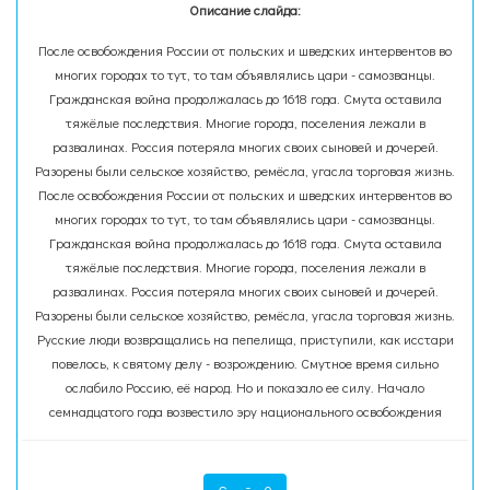
Описание слайда:
После освобождения России от польских и шведских интервентов во
многих городах то тут, то там объявлялись цари - самозванцы.
Гражданская война продолжалась до 1618 года. Смута оставила
тяжёлые последствия. Многие города, поселения лежали в
развалинах. Россия потеряла многих своих сыновей и дочерей.
Разорены были сельское хозяйство, ремёсла, угасла торговая жизнь.
После освобождения России от польских и шведских интервентов во
многих городах то тут, то там объявлялись цари - самозванцы.
Гражданская война продолжалась до 1618 года. Смута оставила
тяжёлые последствия. Многие города, поселения лежали в
развалинах. Россия потеряла многих своих сыновей и дочерей.
Разорены были сельское хозяйство, ремёсла, угасла торговая жизнь.
Русские люди возвращались на пепелища, приступили, как исстари
повелось, к святому делу - возрождению. Смутное время сильно
ослабило Россию, её народ. Но и показало ее силу. Начало
семнадцатого года возвестило эру национального освобождения