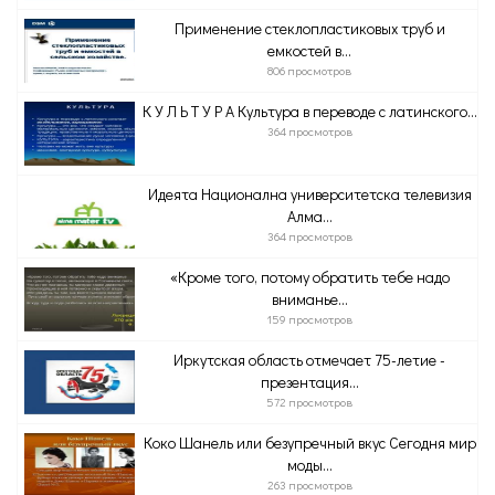
Применение стеклопластиковых труб и
емкостей в...
806 просмотров
К У Л Ь Т У Р А Культура в переводе с латинского...
364 просмотров
Идеята Национална университетска телевизия
Алма...
364 просмотров
«Кроме того, потому обратить тебе надо
вниманье...
159 просмотров
Иркутская область отмечает 75-летие -
презентация...
572 просмотров
Коко Шанель или безупречный вкус Сегодня мир
моды...
263 просмотров