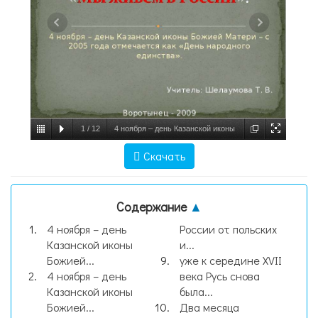
1
/
12
4 ноября – день Казанской иконы
Божией Матери – с 2005 года отмечается
Скачать
как «День народного единства». Учитель:
Шелаумова Т. В. Вороты, слайд №1
Содержание
▲
4 ноября – день
России от польских
Казанской иконы
и...
Божией...
уже к середине XVII
4 ноября – день
века Русь снова
Казанской иконы
была...
Божией...
Два месяца