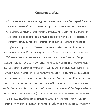
Описание слайда:
Изображение всадника иногда воспринималось в Западной Европе
в качестве герба Московии (напр., австрийским дипломатом
С.Герберштейном в "Записках о Московии"), так как на русских
монетах до реформы 1534 года изображался именно всадник
(монеты получили имя "копейки" от копья, которым всадник
убивает дракона). Считается, что это было своеобразным
портретом князя. Хотя западноевропейские путешественники уже с
XVI века были склонны воспринимать его как Святого Георгия.
Cохранилась печать 1479 года, на которой всадник, поражающий
копьем змея-дракона, окружен надписью: "Печать великого князя
Ивана Васильевича", а на обороте печати, не имеющей рисунка,
надпись повторена, но к ней добавлено - "всея Руси". Изображение
всадника иногда воспринималось в Западной Европе в качестве
герба Московии (напр., австрийским дипломатом С.Герберштейном
в "Записках о Московии"), так как на русских монетах до реформы
1534 года изображался именно всадник (монеты получили имя
"копейки" от копья, которым всадник убивает дракона). Считается,