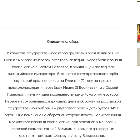
Описание слайда:
В качестве государственного герба двуглавый орел появился на
Руси в 1472 году на правах престолонаследия - через брак Ивана III
Васильевича с Софьей Палеолог, племянницей последнего
византийского императора. В качестве государственного герба
двуглавый орел появился на Руси в 1472 году на правах
престолонаследия - через брак Ивана III Васильевича с Софьей
Палеолог, племянницей последнего византийского императора.
Первое из сохранившихся до наших дней изображений российской
государственной эмблемы – двуглавого орла – датируется 1497
годом. Оно помещено на оборотной стороне печати Великого князя
московского Ивана III Васильевича, приложенной к меновой и
отводной грамоте, данной Великим князем его двоюродным
братьям – князьям Федору и Ивану Борисовичам.