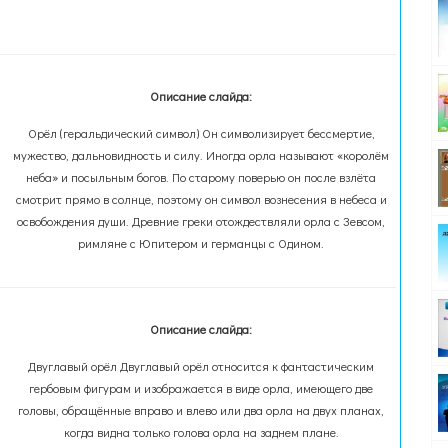
Описание слайда:
Орёл (геральдический символ) Он символизирует бессмертие,
мужество, дальновидность и силу. Иногда орла называют «королём
неба» и посыльным богов. По старому поверью он после взлёта
смотрит прямо в солнце, поэтому он символ вознесения в небеса и
освобождения души. Древние греки отождествляли орла с Зевсом,
римляне с Юпитером и германцы с Одином.
Описание слайда:
Двуглавый орёл Двуглавый орёл относится к фантастическим
гербовым фигурам и изображается в виде орла, имеющего две
головы, обращённые вправо и влево или два орла на двух планах,
когда видна только голова орла на заднем плане.