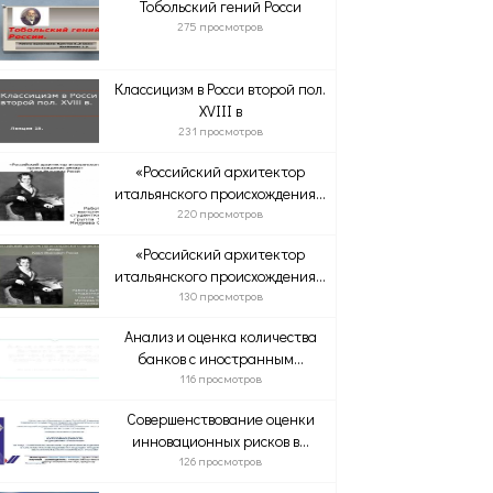
Тобольский гений Росси
275 просмотров
Классицизм в Росси второй пол.
XVІІІ в
231 просмотров
«Российский архитектор
итальянского происхождения...
220 просмотров
«Российский архитектор
итальянского происхождения...
130 просмотров
Анализ и оценка количества
банков с иностранным...
116 просмотров
Совершенствование оценки
инновационных рисков в...
126 просмотров