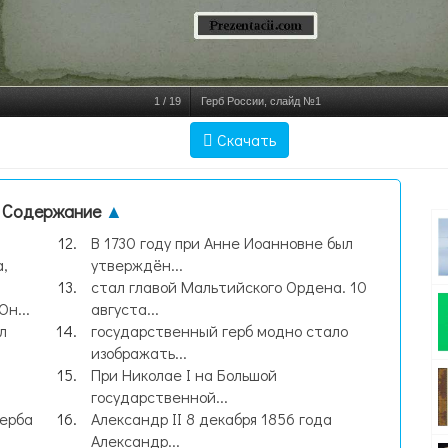
1
/
19
Герб России, слайд №1
Скачать
Содержание
▲
В 1730 году при Анне Иоанновне был
а,
утверждён...
cтал главой Мальтийского Ордена. 10
н...
августа...
л
государственный герб модно стало
изображать...
При Николае I на Большой
государственной...
герба
Александр II 8 декабря 1856 года
Александр...