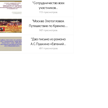
"Сотрудничество всех
участников...
113 просмотров
"Москва Златоглавая.
Путешествие по Кремлю....
967 просмотров
"Два письма из романа
А.С.Пушкина «Евгений...
491 просмотров