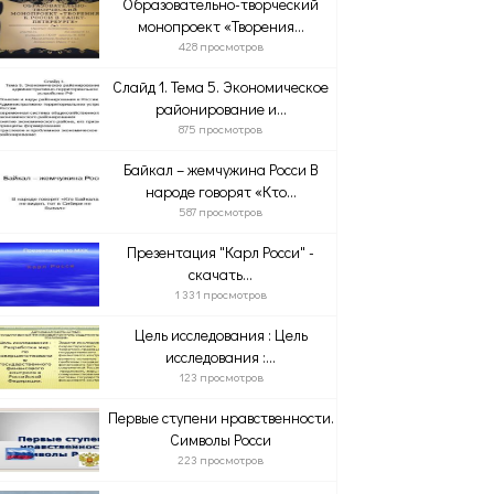
Образовательно-творческий
монопроект «Творения...
428 просмотров
Слайд 1. Тема 5. Экономическое
районирование и...
875 просмотров
Байкал – жемчужина Росси В
народе говорят «Кто...
587 просмотров
Презентация "Карл Росси" -
скачать...
1 331 просмотров
Цель исследования : Цель
исследования :...
123 просмотров
Первые ступени нравственности.
Символы Росси
223 просмотров