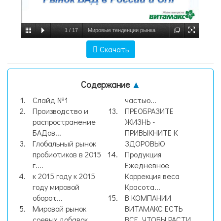
1
/
17
Мировые тенденции рынка
здоровья. Рынок БАД в Росси и СНГ,
Скачать
слайд №1
Содержание
▲
Слайд №1
частью...
Производство и
ПРЕОБРАЗИТЕ
распространение
ЖИЗНЬ -
БАДов...
ПРИВЫКНИТЕ К
Глобальный рынок
ЗДОРОВЬЮ
пробиотиков в 2015
Продукция
г....
Ежедневное
к 2015 году к 2015
Коррекция веса
году мировой
Красота...
оборот...
В КОМПАНИИ
Мировой рынок
ВИТАМАКС ЕСТЬ
соевых добавок
ВСЕ, ЧТОБЫ РАСТИ