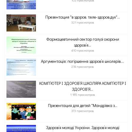
103 просмотров
Презентация "в здоров. теле-здоров.дух"...
321 просмотров
Фармацевтичний сектор галузі охорони
здоров’я...
410 просмотров
Аргументація: погіршення здоров’я школярів....
274 просмотров
КОМП’ЮТЕР І ЗДОРОВ’Я ШКОЛЯРА КОМП’ЮТЕР І
ЗДОРОВ’Я...
1 185 просмотров
Презентация для детей "Мандрівка з...
373 просмотров
Здоров’я молоді України. Здоров’я молоді