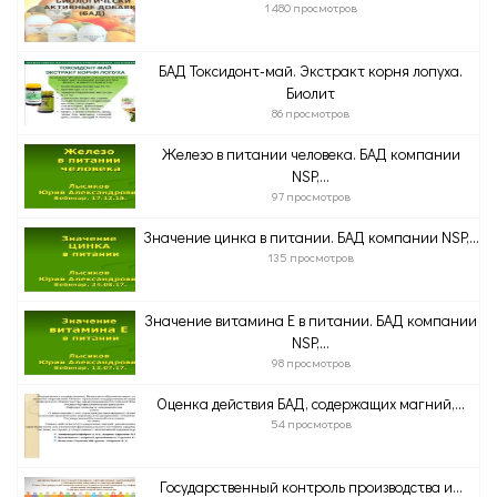
1 480 просмотров
БАД Токсидонт-май. Экстракт корня лопуха.
Биолит
86 просмотров
Железо в питании человека. БАД компании
NSP,...
97 просмотров
Значение цинка в питании. БАД компании NSP,...
135 просмотров
Значение витамина Е в питании. БАД компании
NSP,...
98 просмотров
Оценка действия БАД, содержащих магний,...
54 просмотров
Государственный контроль производства и...