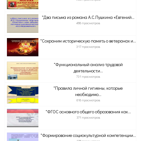
"Два письма из романа А.С.Пушкина «Евгений...
486 просмотров
"Сохраним историческую память о ветеранах и...
317 просмотров
"Функциональный анализ трудовой
деятельности...
731 просмотров
"Правила личной гигиены, которые
необходимо...
616 просмотров
"ФГОС основного общего образования как...
371 просмотров
"Формирование социокультурной компетенции...
378 просмотров