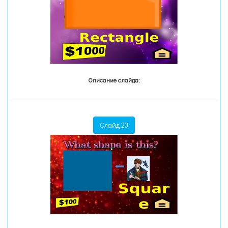
Описание слайда:
Слайд 23