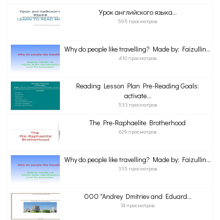
Урок английского языка...
595 просмотров
Why do people like travelling? Made by: Faizullin...
410 просмотров
Reading Lesson Plan Pre-Reading Goals:
activate...
533 просмотров
The Pre-Raphaelite Brotherhood
629 просмотров
Why do people like travelling? Made by: Faizullin...
335 просмотров
OOO "Andrey Dmitriev and Eduard...
74 просмотров