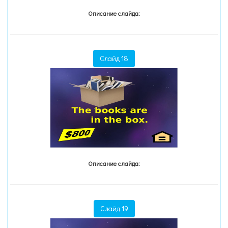
Описание слайда:
Слайд 18
Описание слайда:
Слайд 19