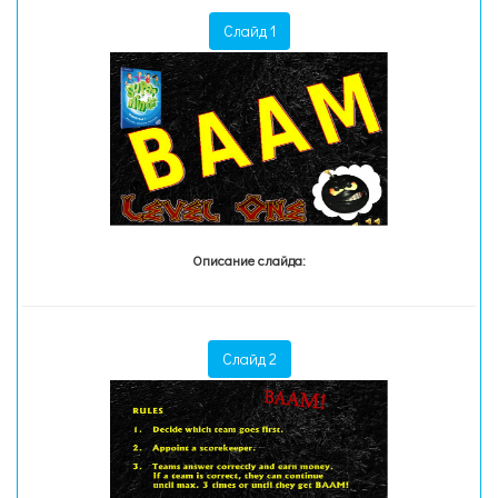
Слайд 1
Описание слайда:
Слайд 2