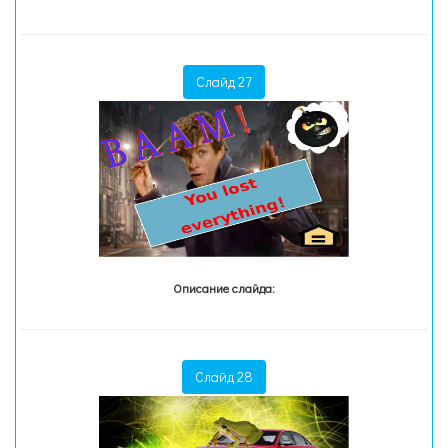
Слайд 27
Описание слайда:
Слайд 28