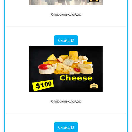
Описание слайда:
Слайд 12
Описание слайда:
Слайд 13