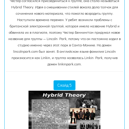
Честер согласился присоединиться к группе, она стала называться
Hybrid Theory. Идея о смешивании стилей вокала дала толчок для
сочинения нового материала, что помогло возродить группу.
Наступили времена перемен. У ребят возникли проблемы с
британской электронной группой, которая имела название Hybrid и
обвиняла их в плагиате, поэтому Честер Беннингтон придумал новое
название для группы — Lincoln Park, потому что он постоянно ходил в
студию именно через этот парк в Санта-Монике. Но домен
lincolnpark.com был занят. В английском языке фамилия Lincoln
произносится как Linkin, и группа назвалась Linkin Park, получив
домен linkinpark.com.
Слайд 5