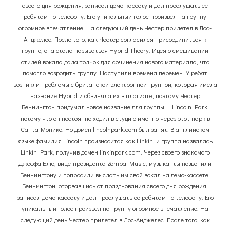
своего дня рождения, записал демо-кассету и дал прослушать её
ребятам по телефону. Его уникальный голос произвёл на группу
огромное впечатление. На следующий день Честер прилетел в Лос-
Анджелес. После того, как Честер согласился присоединиться к
группе, она стала называться Hybrid Theory. Идея о смешивании
стилей вокала дала толчок для сочинения нового материала, что
помогло возродить группу. Наступили времена перемен. У ребят
возникли проблемы с британской электронной группой, которая имела
название Hybrid и обвиняла их в плагиате, поэтому Честер
Беннингтон придумал новое название для группы — Lincoln Park,
потому что он постоянно ходил в студию именно через этот парк в
Санта-Монике. Но домен lincolnpark.com был занят. В английском
языке фамилия Lincoln произносится как Linkin, и группа назвалась
Linkin Park, получив домен linkinpark.com. Через своего знакомого
Джеффа Блю, вице-президента Zomba Music, музыканты позвонили
Беннингтону и попросили выслать им свой вокал на демо-кассете.
Беннингтон, оторвавшись от празднования своего дня рождения,
записал демо-кассету и дал прослушать её ребятам по телефону. Его
уникальный голос произвёл на группу огромное впечатление. На
следующий день Честер прилетел в Лос-Анджелес. После того, как