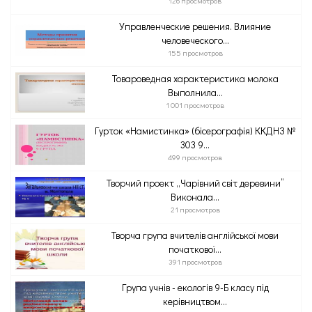
126 просмотров
Управленческие решения. Влияние
человеческого...
155 просмотров
Товароведная характеристика молока
Выполнила...
1 001 просмотров
Гурток «Намистинка» (бісерографія) ККДНЗ №
303 9...
499 просмотров
Творчий проект ,,Чарівний світ деревини”
Виконала...
21 просмотров
Творча група вчителів англійської мови
початкової...
391 просмотров
Група учнів - екологів 9-Б класу під
керівництвом...