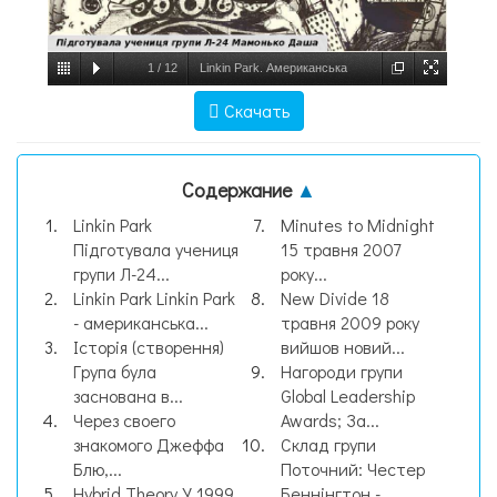
1
/
12
Linkin Park. Американська
альтернативна рок-група, слайд №1
Скачать
Содержание
▲
Linkin Park
Minutes to Midnight
Підготувала учениця
15 травня 2007
групи Л-24...
року...
Linkin Park Linkin Park
New Divide 18
- американська...
травня 2009 року
Історія (створення)
вийшов новий...
Група була
Нагороди групи
заснована в...
Global Leadership
Через своего
Awards; За...
знакомого Джеффа
Склад групи
Блю,...
Поточний: Честер
Hybrid Theory У 1999
Беннінгтон -...