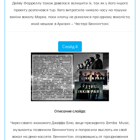
Дейву Фарреллу також довелося залишити їх, так як у його іншого
проекту розпочався тур. Xero витратила чимало часу на пошуки
заміни вокалу Марка, поки хлопці не дізналися про одному вокаліста,
який мешкає в Аризоні – Честері Беннінгтоні.
Слайд 4
Описание слайда:
Через своего знакомого Джеффа Блю, вице-президента Zomba Music,
музыканты позвонили Беннингтону и попросили выслать им свой
вокал на демо-кассете. Беннингтон, оторвавшись от празднования