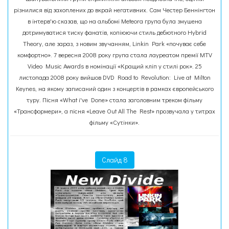
різнилися від захоплених до вкрай негативних. Сам Честер Беннінгтон
в інтерв'ю сказав, що на альбомі Meteora група була змушена
дотримуватися тиску фанатів, копіюючи стиль дебютного Hybrid
Theory, але зараз, з новим звучанням, Linkin Park «почуває себе
комфортно». 7 вересня 2008 року група стала лауреатом премії MTV
Video Music Awards в номінації «Кращий кліп у стилі рок». 25
листопада 2008 року вийшов DVD Road to Revolution: Live at Milton
Keynes, на якому записаний один з концертів в рамках європейського
туру. Пісня «What i've Done» стала заголовним треком фільму
«Трансформери», а пісня «Leave Out All The Rest» прозвучала у титрах
фільму «Сутінки».
Слайд 8