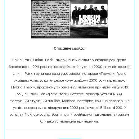
Описание слайда:
Linkin Park Linkin Park - американська альтернативна рок-група.
Заснована в 1996 році під назвою Xero. Існуючи з 2000 року під назвою
Linkin Park, група два рази удостоїлася нагороди «Греммі». Група
знайшла успіх завдяки дебютному альбому 2000 року під назвою
Hybrid Theory, проданому тиражем 27 мільйонів примірників (у 2010
році він знайшов «діамантовий» статус, присуджується RIAA).
Наступний студійний альбом, Meteora, повторив, хоч і не перевершив
успіх попереднього, лідируючи в 2003 році в чарті Billboard 200. У
загальній складності альбоми групи розійшлися загальним тиражем
близько 73 мільйонів примірників.