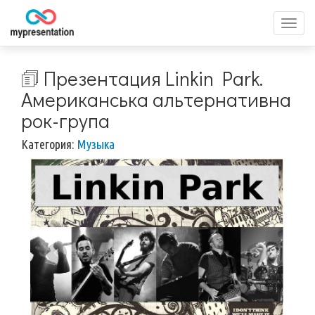
Перек
меню
🗊 Презентация Linkin Park.
Американська альтернативна
рок-група
Категория:
Музыка