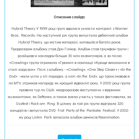
Описание слайда:
Hybrid Theory У 1999 році групі вдалося укласти контракт з Warner
Bros. Records. На наступний рік група випустила дебютний альбом
Hybrid Theory, що містив матеріал, копівшійся багато років.
Продюсером альбому став Дон Гілмор. Альбом став тріумфом групи і
розійшовся накладом більше 30 млн екземплярів, а за пісню
«Crawling» група отримала «Греммі» в номінації «Краще виконання в
стилі хард-рок». Пісні з альбому - «Crawling», «One Step Closer» і «In the
End» - мали успіх у хіт-парадах, а кліп «In the End», що транслювався
по MTV, отримав нагороду як кращий відеокліп року. У 2000 році група
провела тур по США, неодноразово виступаючи з відомими
музикантами, як Deftones, а також взяла участь у таких фестивалях, як
Ozzfest і Rock am Ring. В цілому за той рік група відіграла 320
концертів і випустила DVD Frat Party at the Pankake Festival. У 2002-
му році Linkin Park записали альбом реміксів Reanimation.