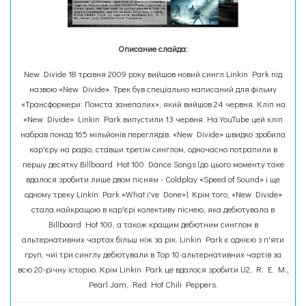
Описание слайда:
New Divide 18 травня 2009 року вийшов новий сингл Linkin Park під
назвою «New Divide». Трек був спеціально написаний для фільму
«Трансформери: Помста занепалих», який вийшов 24 червня. Кліп на
«New Divide» Linkin Park випустили 13 червня. На YouTube цей кліп
набрав понад 165 мільйонів переглядів. «New Divide» швидко зробила
кар'єру на радіо, ставши третім синглом, одночасно потрапили в
першу десятку Billboard Hot 100 Dance Songs (до цього моменту таке
вдалося зробити лише двом пісням - Coldplay «Speed of Sound» і ще
одному треку Linkin Park «What i've Done»). Крім того, «New Divide»
стала найкращою в кар'єрі колективу піснею, яка дебютувала в
Billboard Hot 100, а також кращим дебютним синглом в
альтернативних чартах більш ніж за рік. Linkin Park є однією з п'яти
груп, чиї три синглу дебютували в Top 10 альтернативних чартів за
всю 20-річну історію. Крім Linkin Park це вдалося зробити U2, R. E. M.,
Pearl Jam, Red Hot Chili Peppers.