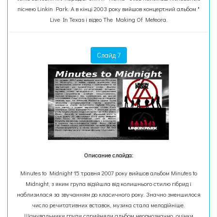
піснею Linkin Park. А в кінці 2003 року вийшов концертний альбом "
Live In Texas і відео The Making Of Meteora.
Слайд 7
Описание слайда:
Minutes to Midnight 15 травня 2007 року вийшов альбом Minutes to
Midnight, з яким група відійшла від колишнього стилю гібрид і
наблизилася за звучанням до класичного року. Значно зменшилося
число речитативних вставок, музика стала мелодійніше.
Шанувальники групи сприйняли альбом неоднозначно, оцінки