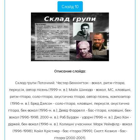
Слайд 10
Описание слайда:
Склад групи Поточний: Честер Беннінгтон - вокал, ритм-гітара,
перкусія, автор пісень (1999-н. в.); Майк Шинода - вокал, МС, клавішні,
ритм-гітара, соло-гітара, акустична гітара, автор пісень, композитор
(1996-н. в.); Бред Дэлсон - соло-гітара, клавішні, перкусія, акустична
гітара, бек-вокал (1996-н. в.); Девід Фаррелл - бас-гітара, клавішні, бек-
вокал (1996-1998, 2000-н. в.); Роб Бурдон - ударні (1996-н. в.); Джо Хан -
діджей, бек-вокал (1996-н. в.); Колишні учасники: Марк Уейкфілд - вокал
(1996-1998); Кайл Крістнер - бас-гітара (1999); Скотт Козиол - бас-
гітара (2000-2001).