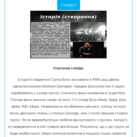
Слайд 3
Описание слайда:
Історія (створення) Група була заснована в 1996 році двома
однокласниками Майком Шинодой і Бредом Дэлсоном (які й зараз
перебувають у складі групи). Спочатку вона називалася SuperXero.
Пізніше вони змінили назву на Xero. У її складі були Майк, Бред, Джо,
Дейв, Роб і Марк. Незважаючи на обмежені ресурси, хлопці почали
запис декількох пісень у спальні Шиноди, яка і стала першою студією
групи. Після відмов багатьох лейблів від контракту з групою, напруги
та невдоволення в ній ставало все більше. Розуміючи, що у цієї групи не
буде майбутнього, Марк покинув колектив в пошуках інших проектів.