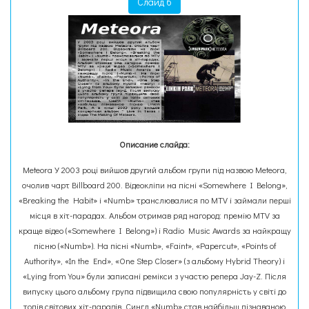
Слайд 6
Описание слайда:
Meteora У 2003 році вийшов другий альбом групи під назвою Meteora,
очолив чарт Billboard 200. Відеокліпи на пісні «Somewhere I Belong»,
«Breaking the Habit» і «Numb» транслювалися по MTV і займали перші
місця в хіт-парадах. Альбом отримав ряд нагород: премію MTV за
краще відео («Somewhere I Belong») і Radio Music Awards за найкращу
пісню («Numb»). На пісні «Numb», «Faint», «Papercut», «Points of
Authority», «In the End», «One Step Closer» (з альбому Hybrid Theory) і
«Lying from You» були записані ремікси з участю репера Jay-Z. Після
випуску цього альбому група підвищила свою популярність у світі до
топів світових хіт-парадів. Сингл «Numb» став найбільш пізнаваною