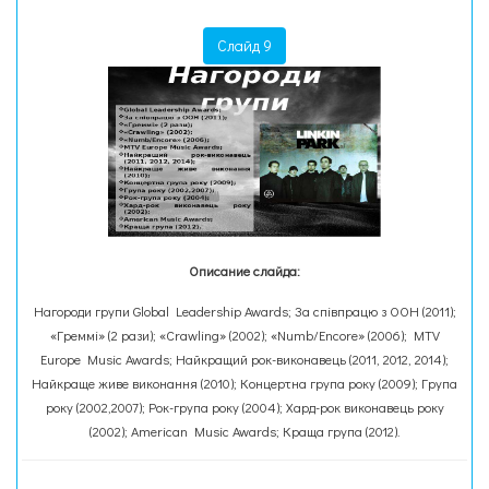
Слайд 9
Описание слайда:
Нагороди групи Global Leadership Awards; За співпрацю з ООН (2011);
«Греммі» (2 рази); «Crawling» (2002); «Numb/Encore» (2006); MTV
Europe Music Awards; Найкращий рок-виконавець (2011, 2012, 2014);
Найкраще живе виконання (2010); Концертна група року (2009); Група
року (2002,2007); Рок-група року (2004); Хард-рок виконавець року
(2002); American Music Awards; Краща група (2012).