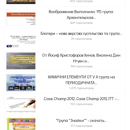
432 просмотров
Воображение Выполнили: 115 група:
Архангельская...
441 просмотров
Блогери – нова верства суспільства та група...
39 просмотров
От Йосиф Христофоров Хинов, Виолина Дин
Нгуен и...
196 просмотров
ХИМИЧНИ ЕЛЕМЕНТИ ОТ V А група на
ПЕРИОДИЧНАТА...
1 475 просмотров
.Case Champ 2012..Case Champ 2012.ITT –...
193 просмотров
"Група "Знайки"" - скачать...
377 просмотров