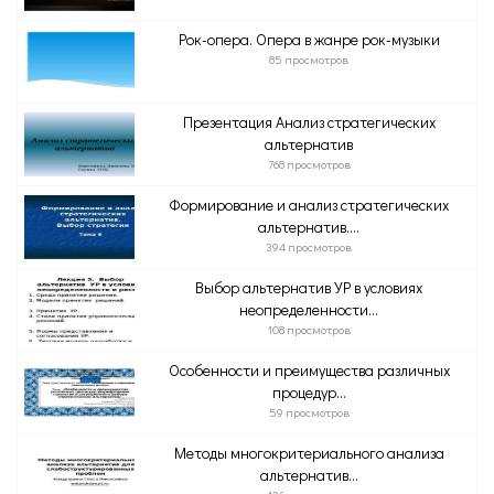
Рок-опера. Опера в жанре рок-музыки
85 просмотров
Презентация Анализ стратегических
альтернатив
768 просмотров
Формирование и анализ стратегических
альтернатив....
394 просмотров
Выбор альтернатив УР в условиях
неопределенности...
108 просмотров
Особенности и преимущества различных
процедур...
59 просмотров
Методы многокритериального анализа
альтернатив...