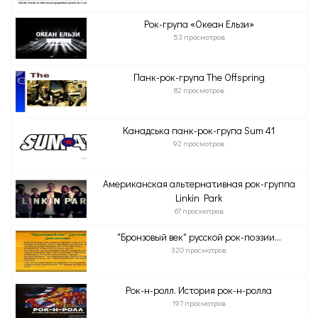
Рок-група «Океан Ельзи»
53 просмотров
Панк-рок-група The Offspring
82 просмотров
Канадська панк-рок-група Sum 41
92 просмотров
Американская альтернативная рок-группа
Linkin Park
67 просмотров
"Бронзовый век" русской рок-поэзии...
320 просмотров
Рок-н-ролл. История рок-н-ролла
197 просмотров