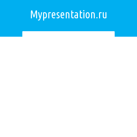
Mypresentation.ru
Загрузить презентацию
ОБРАТНАЯ СВЯЗЬ
Если не удалось найти презентацию, то Вы можете заказать её на