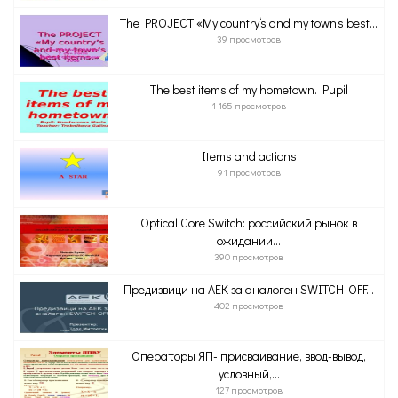
The PROJECT «My country‘s and my town‘s best...
39 просмотров
The best items of my hometown. Pupil
1 165 просмотров
Items and actions
91 просмотров
Optical Core Switch: российский рынок в
ожидании...
390 просмотров
Предизвици на АЕК за аналоген SWITCH-OFF...
402 просмотров
Операторы ЯП- присваивание, ввод-вывод,
условный,...
127 просмотров