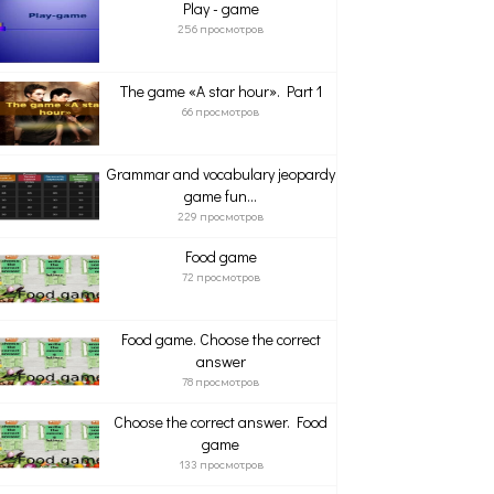
Play - game
256 просмотров
The game «A star hour». Part 1
66 просмотров
Grammar and vocabulary jeopardy
game fun...
229 просмотров
Food game
72 просмотров
Food game. Choose the correct
answer
78 просмотров
Choose the correct answer. Food
game
133 просмотров