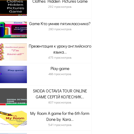
Clothes Hidden Pictures Game
292 просмотров
Game Кто умнее пятиклассника?
260 просмотров
Презентация к уроку английского
языка...
475 просмотров
Play-game
466 просмотров
SKODA OCTAVIA TOUR ONLINE
GAME СЕРГІЙ КОЛЕСНИК...
607 просмотров
My Room A game for the 6th form
Done by Kara...
541 просмотров