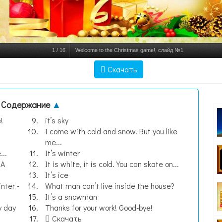
1
/
16
Welcome to the Christmas game!, слайд №1
Скачать
Содержание
▲
!
it’s sky
I come with cold and snow. But you like
me...
..
It’s winter
 A
It is white, it is cold. You can skate on...
It’s ice
nter -
What man can’t live inside the house?
It’s a snowman
y day
Thanks for your work! Good-bye!
Скачать