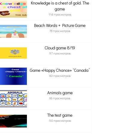
Knowledge is a chest of gold. The
game
114 просмотров
Beach Words + Picture Game
78 просмотров
Cloud game 8/19
97 просмотров
Game «Happy Chance» “Canada”
60 просмотров
Animals game
66 просмотров
The test game
50 просмотров