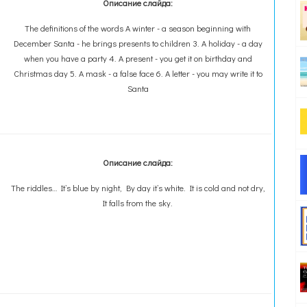
Описание слайда:
Тhe definitions of the words A winter - a season beginning with
December Santa - he brings presents to children 3. A holiday - a day
when you have a party 4. A present - you get it on birthday and
Christmas day 5. A mask - a false face 6. A letter - you may write it to
Santa
Описание слайда:
The riddles… It’s blue by night, By day it’s white. It is cold and not dry,
It falls from the sky.