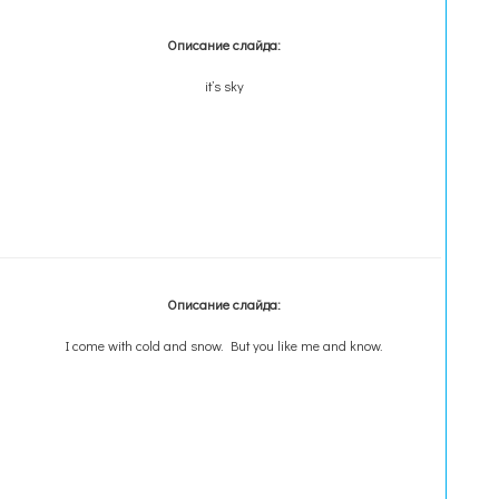
Описание слайда:
it’s sky
Описание слайда:
I come with cold and snow. But you like me and know.