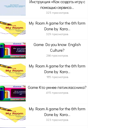
Инструкция «Как создать игру с
помощью сервиса...
325 просмотров
My Room A game for the 6th form
Done by Kara...
329 просмотров
Game Do you know English
Culture?
266 просмотров
My Room A game for the 6th form
Done by Kara...
185 просмотров
Game Кто умнее пятиклассника?
415 просмотров
My Room A game for the 6th form
Done by Kara...
323 просмотров