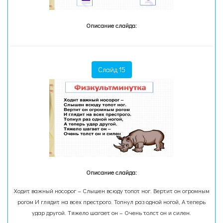
Описание слайда:
Слайд 15
Описание слайда:
Ходит важный носорог – Слышен всюду топот ног. Вертит он огромным
рогом И глядит на всех престрого. Топнул раз одной ногой, А теперь
удар другой. Тяжело шагает он – Очень толст он и силен.