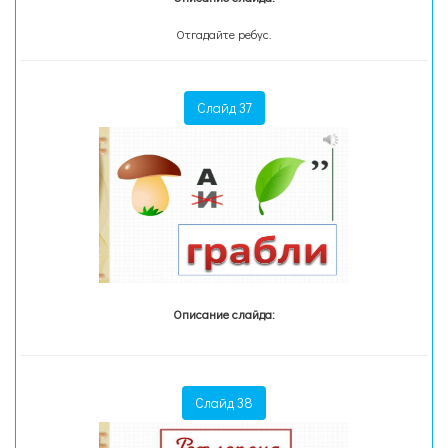
Отгадайте ребус.
Слайд 37
Описание слайда:
Слайд 38