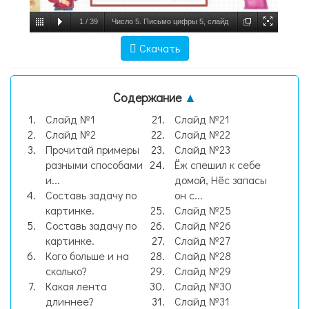
1
/
39
Число 5. Письмо цифры 5, слайд
№1
Скачать
Содержание
▲
Слайд №1
Слайд №21
Слайд №2
Слайд №22
Прочитай примеры
Слайд №23
разными способами
Ёж спешил к себе
и...
домой, Нёс запасы
Составь задачу по
он с...
картинке.
Слайд №25
Составь задачу по
Слайд №26
картинке.
Слайд №27
Кого больше и на
Слайд №28
сколько?
Слайд №29
Какая лента
Слайд №30
длиннее?
Слайд №31