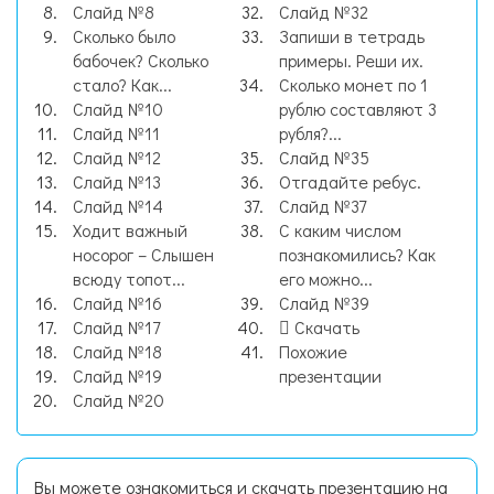
Слайд №8
Слайд №32
Сколько было
Запиши в тетрадь
бабочек? Сколько
примеры. Реши их.
стало? Как...
Сколько монет по 1
Слайд №10
рублю составляют 3
Слайд №11
рубля?...
Слайд №12
Слайд №35
Слайд №13
Отгадайте ребус.
Слайд №14
Слайд №37
Ходит важный
С каким числом
носорог – Слышен
познакомились? Как
всюду топот...
его можно...
Слайд №16
Слайд №39
Слайд №17
Скачать
Слайд №18
Похожие
Слайд №19
презентации
Слайд №20
Вы можете ознакомиться и скачать презентацию на