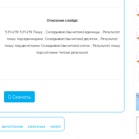
Описание слайда:
531+219 531-219 Пишу… Складываю (вычитаю) единицы… Результат
пишу под единицами, Складываю (вычитаю) десятки… Результат
пишу под десятками Складываю (вычитаю) сотни… Результат пишу
под сотнями Читаю результат
Скачать
вычитание
хзначных
чисел