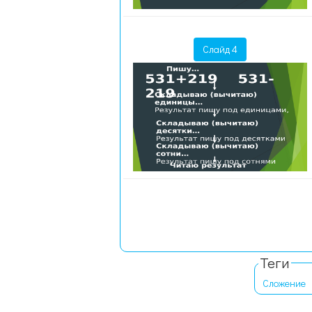
Слайд 4
Теги
Сложение