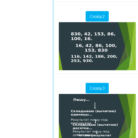
Слайд 2
Слайд 3