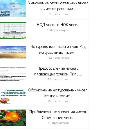
Умножение отрицательных чисел
и чисел с разными...
82 просмотров
НОД чисел и НОК чисел
138 просмотров
Натуральные числа и нуль. Ряд
натуральных чисел....
122 просмотров
Представление чисел с
плавающей точкой. Типы...
92 просмотров
Обозначение натуральных чисел.
Чтение и запись...
75 просмотров
Приближенные значения чисел.
Округление чисел
53 просмотров