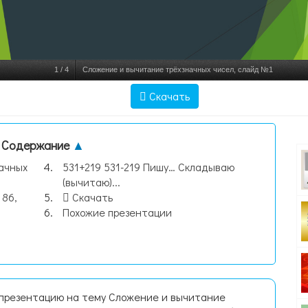
1
/
4
Сложение и вычитание трёхзначных чисел, слайд №1
Скачать
Содержание
▲
ачных
531+219 531-219 Пишу… Складываю
(вычитаю)...
 86,
Скачать
Похожие презентации
 презентацию на тему Сложение и вычитание