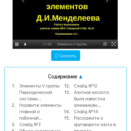
1
/
23
Элементы V группы
Периодической системы химических
Скачать
элементов Д.И.Менделеева Работу
выполнила учитель химии МОУ Северн,
Содержание
▲
слайд №1
Элементы V группы
Слайд №12
Периодической
Азотная кислота
системы...
была известна
Назовите элементы
алхимикам,...
главной и
Слайд №14
побочной...
Расскажите о
Слайд №3
круговороте азота в
Общее содержание
природе