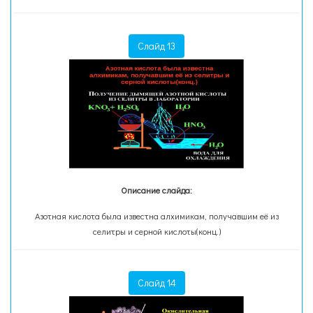
Слайд 13
Описание слайда:
Азотная кислота была известна алхимикам, получавшим её из
селитры и серной кислоты(конц.)
Слайд 14