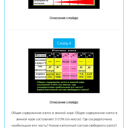
Описание слайда:
Слайд 4
Описание слайда:
Общее содержание азота в земной коре Общее содержание азота в
земной коре составляет 0.03% (по массе). Где сосредоточена
наибольшая его часть? Каков изотопный состав свободного азота?