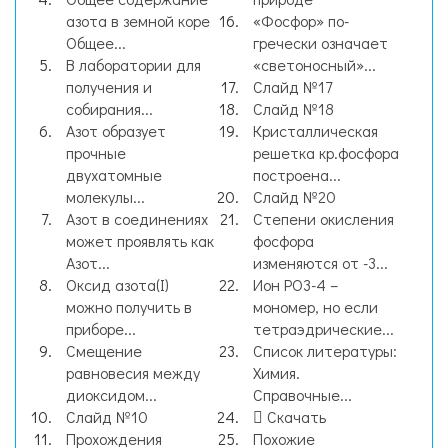
азота в земной коре
«Фосфор» по-
Общее...
гречески означает
В лаборатории для
«светоносный»...
получения и
Слайд №17
собирания...
Слайд №18
Азот образует
Кристаллическая
прочные
решетка кр.фосфора
двухатомные
построена...
молекулы...
Слайд №20
Азот в соединениях
Степени окисления
может проявлять как
фосфора
Азот...
изменяются от -3...
Оксид азота(I)
Ион РО3-4 –
можно получить в
мономер, но если
приборе...
тетраэдрические...
Смещение
Список литературы:
равновесия между
Химия.
диоксидом...
Справочные...
Слайд №10
Скачать
Прохождения
Похожие