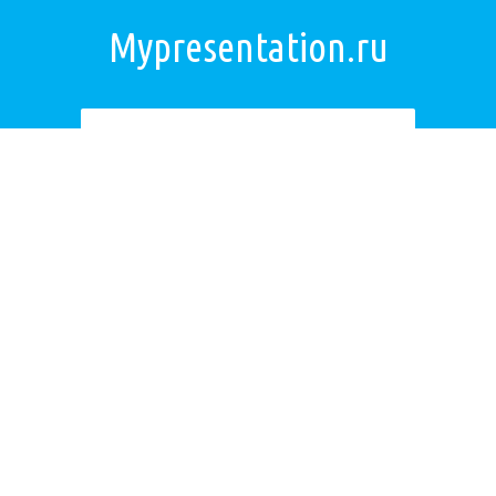
Mypresentation.ru
Загрузить презентацию
ОБРАТНАЯ СВЯЗЬ
Если не удалось найти презентацию, то Вы можете заказать её на