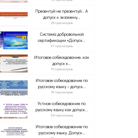
Презентуй не презентуй… А
допуск к экзамену...
28 просмотров
Система добровольной
сертификации «Допуск...
97 просмотров
Итоговое собеседование, как
допуск к...
70 просмотров
Итоговое собеседование по
русскому языку – допуск...
79 просмотров
Устное собеседование по
русскому языку как допуск...
54 просмотров
Итоговое собеседование по
русскому языку. Допуск...