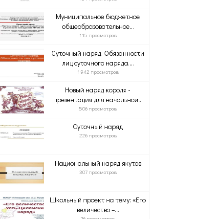
Муниципальное бюджетное
общеобразовательное...
115 просмотров
Суточный наряд. Обязанности
лиц суточного наряда....
1 942 просмотров
Новый наряд короля -
презентация для начальной...
506 просмотров
Суточный наряд
226 просмотров
Национальный наряд якутов
307 просмотров
Школьный проект на тему: «Его
величество –...
76 просмотров