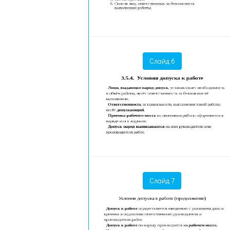
Слайд 6
Слайд 7