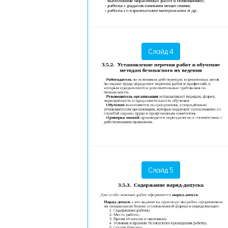
Слайд 4
Слайд 5