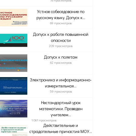
78 просмотров
Устное собеседование по
русскому языку. Допуск к...
69 просмотров
Допуск к работе повышенной
опасности
209 просмотров
Допуск к полетам
62 просмотров
Электроника и информационно-
измерительная...
59 просмотров
Нестандартный урок
математики. Проведен
учителем...
1 061 просмотров
Действительные и
страдательные причастия МОУ...