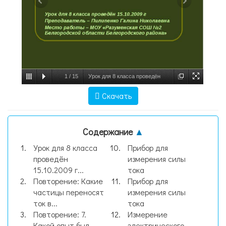
1
/
15
Урок для 8 класса проведён
15.10.2009 г Преподаватель – Пилипенко
Скачать
Галина Николаевна Место работы – МОУ
«Разуменская СОШ №2 Белгородск,
Содержание
▲
слайд №1
Урок для 8 класса
Прибор для
проведён
измерения силы
15.10.2009 г...
тока
Повторение: Какие
Прибор для
частицы переносят
измерения силы
ток в...
тока
Повторение: 7.
Измерение
Какой опыт был
электрического