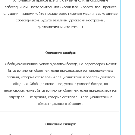
запоминайте прежде всего главные мысли, высказанные
собеседником. Постарайтесь логически планировать весь процесс
слушания, запоминайте прежде всего главные мысли, высказанные
собеседником. Будьте вежливы, дружески настроены,
дипломатичны и тактичны.
Описание слайда:
Обобщив сказанное, успех в деловой беседе, на переговорах может
быть во многом облегчен, если придерживаться определенных
правил, которые составлены специалистами в области делового
общения: Обобщив сказанное, успех в деловой беседе, на
переговорах может быть во многом облегчен, если придерживаться
определенных правил, которые составлены специалистами в
области делового общения:
Описание слайда: