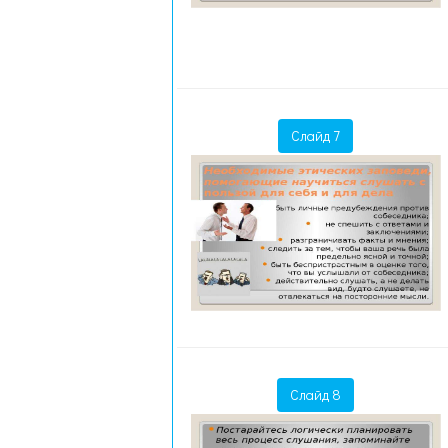
Слайд 7
Слайд 8