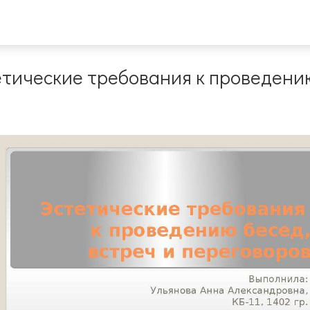
етические требования к проведению