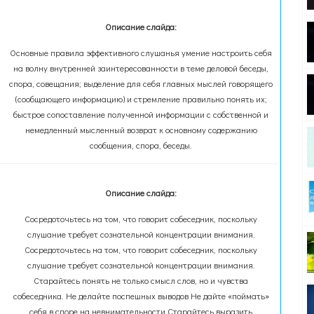
Описание слайда:
Основные правила эффективного слушанья умение настроить себя
на волну внутренней заинтересован­ности в теме деловой беседы,
спора, совещания; выделение для себя главных мыслей говорящего
(сообщающего информацию) и стремление правильно понять их;
быстрое сопоставление полученной информации с собственной и
немедленный мысленный возврат к основному содержанию
сообщения, спора, беседы.
Описание слайда:
Сосредоточьтесь на том, что говорит собеседник, поскольку
слушание требует сознательной концентрации внимания.
Сосредоточьтесь на том, что говорит собеседник, поскольку
слушание требует сознательной концентрации внимания.
Старайтесь понять не только смысл слов, но и чувства
собеседника. Не делайте поспешных выводов Не дайте «поймать»
себя в споре на невнимательности Старайтесь выразить