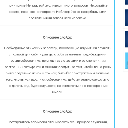
понимание Не задавайте слишком много вопросов. Не давайте
совета, пока вас не попросят Наблюдайте за невербальными
проявлениями говорящего человека
Описание слайда:
Необходимые этических заповеди, помогающие научиться слушать
с пользой для себя и для дела забыть личные предубеждения
против собеседника; не спешить с ответами и заключениями;
разграничивать факты и мнения; следить за тем, чтобы ваша речь
была предельно ясной и точной; быть беспристрастным в оценке
того, что вы услышали от собеседника; действительно слушать, а
не делать вид, будто слушаете, не отвлекаться на посторонние
мысли.
Описание слайда:
Постарайтесь логически планировать весь процесс слушания,