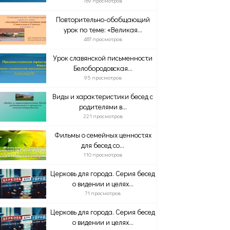
789 просмотров
Повторительно-обобщающий
урок по теме: «Великая...
487 просмотров
Урок славянской письменности
Белобородовская...
95 просмотров
Виды и характеристики бесед с
родителями в...
221 просмотров
Фильмы о семейных ценностях
для бесед со...
110 просмотров
Церковь для города. Серия бесед
о видении и целях...
71 просмотров
Церковь для города. Серия бесед
о видении и целях...