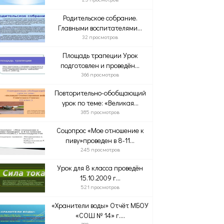
Родительское собрание.
Главными воспитателями...
32 просмотров
Площадь трапеции Урок
подготовлен и проведён...
366 просмотров
Повторительно-обобщающий
урок по теме: «Великая...
385 просмотров
Соцопрос «Мое отношение к
пиву»проведен в 8-11...
245 просмотров
Урок для 8 класса проведён
15.10.2009 г...
521 просмотров
«Хранители воды» Отчёт МБОУ
«СОШ № 14» г....