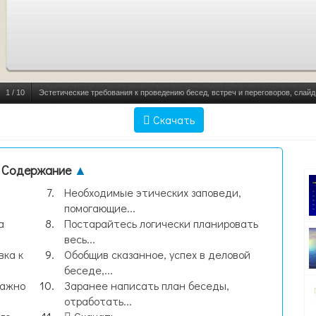
1
/
10
Эстетические требования к проведению бесед, встреч и переговоров, слай
Скачать
Содержание
▲
Необходимые этических заповеди,
помогающие...
а
Постарайтесь логически планировать
весь...
вка к
Обобщив сказанное, успех в деловой
беседе,...
важно
Заранее написать план беседы,
отработать...