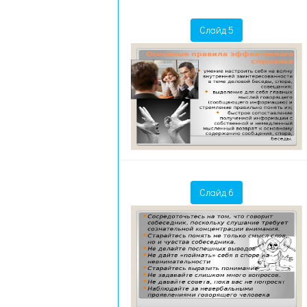
Слайд 5
Слайд 6