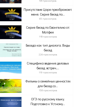
58 просмотров
Присутствие Царя преображает
меня. Серия бесед по...
65 просмотров
Серия бесед по Евангелию от
Матфея
118 просмотров
Беседа как тип диалога. Виды
бесед
226 просмотров
Специфика ведения деловых
бесед, встреч,...
119 просмотров
Фильмы о семейных ценностях
для бесед со...
158 просмотров
ОГЭ по русскому языку.
Подготовка к Устному...