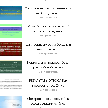
Урок славянской письменности
Белобородовская...
282 просмотров
Разработан для учащихся 7
класса и проведён в...
281 просмотров
Цикл эвристических бесед для
тематических...
106 просмотров
Нормативно-правовая база.
Приказ Минобрнауки...
341 просмотров
РЕЗУЛЬТАТЫ ОПРОСА Был
проведен опрос 24-х...
27 просмотров
«Толерантность – это…» (для
бесед с учащимися 5-6...
25 просмотров