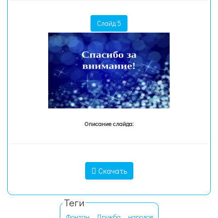
Слайд 5
Описание слайда:
Скачать
Теги
Фонтан
Дружба
народов