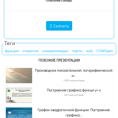
Описание слайда:
Скачать
Теги
функция
открытия
инициализации
порта
void
COMOpen
ПОХОЖИЕ ПРЕЗЕНТАЦИИ
Производная показательной, логарифмической
и...
1 676 просмотров
Построение графика функци y= x
94 просмотров
График квадратичной функции. Построение
графика...