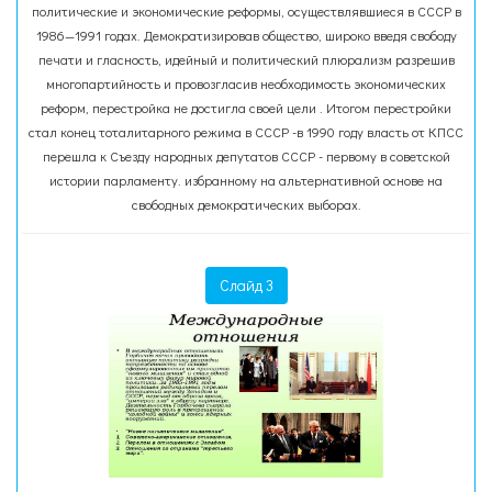
политические и экономические реформы, осуществлявшиеся в СССР в
1986—1991 годах. Демократизировав общество, широко введя свободу
печати и гласность, идейный и политический плюрализм разрешив
многопартийность и провозгласив необходимость экономических
реформ, перестройка не достигла своей цели . Итогом перестройки
стал конец тоталитарного режима в СССР -в 1990 году власть от КПСС
перешла к Съезду народных депутатов СССР - первому в советской
истории парламенту. избранному на альтернативной основе на
свободных демократических выборах.
Слайд 3