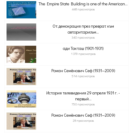
The Empire State Building is one of the American...
448 просмотров
От демокрация през преврат към
авторитаризъм...
340 просмотров
Һади Такташ (1901-1931)
1 379 просмотров
Роман Семёнович Сеф (1931—2009)
514 просмотров
История телевидения 29 апреля 1931 г. -
первый...
750 просмотров
Роман Семёнович Сеф (1931—2009)
28 просмотров