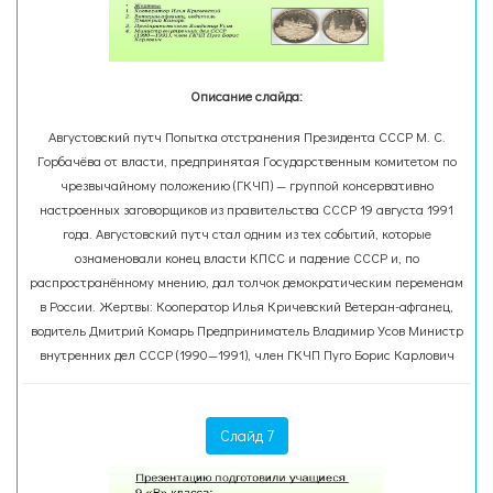
Описание слайда:
Августовский путч Попытка отстранения Президента СССР М. С.
Горбачёва от власти, предпринятая Государственным комитетом по
чрезвычайному положению (ГКЧП) — группой консервативно
настроенных заговорщиков из правительства СССР 19 августа 1991
года. Августовский путч стал одним из тех событий, которые
ознаменовали конец власти КПСС и падение СССР и, по
распространённому мнению, дал толчок демократическим переменам
в России. Жертвы: Кооператор Илья Кричевский Ветеран-афганец,
водитель Дмитрий Комарь Предприниматель Владимир Усов Министр
внутренних дел СССР (1990—1991), член ГКЧП Пуго Борис Карлович
Слайд 7