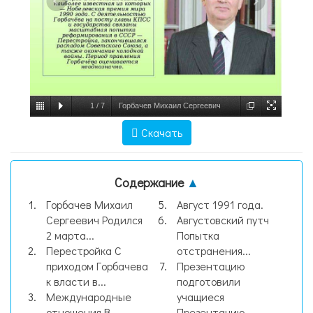
1
/
7
Горбачев Михаил Сергеевич
Родился 2 марта 1931, Привольное,
Скачать
Северо-Кавказский край — Генеральный
секретарь ЦК КПСС (11 марта 1985 года,
Содержание
▲
слайд №1
Горбачев Михаил
Август 1991 года.
Сергеевич Родился
Августовский путч
2 марта...
Попытка
Перестройка С
отстранения...
приходом Горбачева
Презентацию
к власти в...
подготовили
Международные
учащиеся
отношения В
Презентацию...