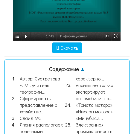
1
/
42
Информационная
компетентность меняет образ
Скачать
современного преподавателя. 11-й класс,
слайд №1
Содержание
▲
Автор: Сустретова
характерно...
Е. М., учитель
Японцы не только
географии...
экспортируют
Сформировать
автомобили, но...
представление о
«Тойота моторс»
хозяйстве...
«Ниссан моторс»
Слайд №3
«Мицубиси...
Япония располагает
Электронная
полезными
промышленность