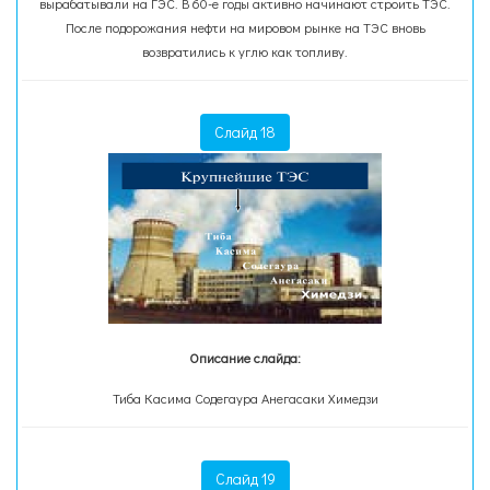
вырабатывали на ГЭС. В 60-е годы активно начинают строить ТЭС.
После подорожания нефти на мировом рынке на ТЭС вновь
возвратились к углю как топливу.
Слайд 18
Описание слайда:
Тиба Касима Содегаура Анегасаки Химедзи
Слайд 19