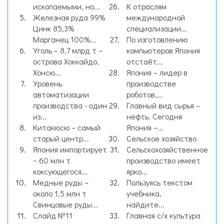
ископаемыми, но...
К отраслям
Железная руда 99%
международной
Цинк 85,3%
специализации...
Марганец 100%...
По изготовлению
Уголь – 8,7 млрд т –
компьютеров Япония
острова Хоккайдо,
отстаёт...
Хонсю...
Япония – лидер в
Уровень
производстве
автоматизации
роботов,...
производства - один
Главный вид сырья –
из...
нефть. Сегодня
Китакюсю – самый
Япония –...
старый центр...
Сельское хозяйство
Япония импортирует
Сельскохозяйственное
~ 60 млн т
производство имеет
коксующегося...
ярко...
Медные руды –
Пользуясь текстом
около 1,5 млн т
учебника,
Свинцовые руды...
найдите...
Слайд №11
Главная с/х культура