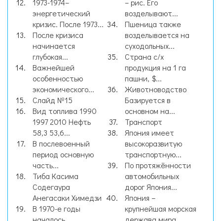
1973-1974–
– рис. Его
энергетический
возделывают...
кризис. После 1973...
Пшеница также
После кризиса
возделывается на
начинается
суходольных...
глубокая...
Страна с/х
Важнейшей
продукция на 1 га
особенностью
пашни, $...
экономического...
Животноводство
Слайд №15
Базируется в
Вид топлива 1990
основном на...
1997 2010 Нефть
Транспорт
58,3 53,6...
Япония имеет
В послевоенный
высокоразвитую
период основную
транспортную...
часть...
По протяжённости
Тиба Касима
автомобильных
Содегаура
дорог Япония...
Анегасаки Химедзи
Япония –
В 1970-е годы
крупнейшая морская
началось
держава мира....