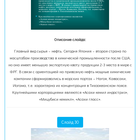
Описание слайда:
Главный вид сырья – нефть. Сегодня Япония – вторая страна по
масштабам производства в химической промышленности после США,
но она имеет меньшую экспортную квоту продукции 2-3 места в мире с
ФРГ. В связи с ориентацией на привозную нефть мощные химические
компании сформировались в морских портах – Нагоя, Кавасаки,
Иогама, т.е. характерна их концентрация в Тихоокеанском поясе.
Крупнейшими корпорациями являются «Асахи кемил индастриз»,
«Мицубиси кемикл», «Асахи гласс».
Слайд 30