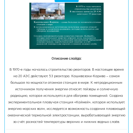
Описание слайда:
В 1970-е годы началось строительство реакторов. В настоящее время
на 20 АЭС действуют 53 реактора. Кашивазаки-Карива – самая
большая по мощности атомная станция в мире. К нетрадиционным
источникам получения энергии относят гейзеры и солнечную
радиацию, которая используется для обогрева помещений. Создана
экспериментальная плавучая станция «Каймей», которая использует
энергию морских волн, исследуется возможность создания плавающей
океанической термальной электростанции, вырабатывающей энергию
за счёт разностей температуры верхних и нижних водных слоёв.