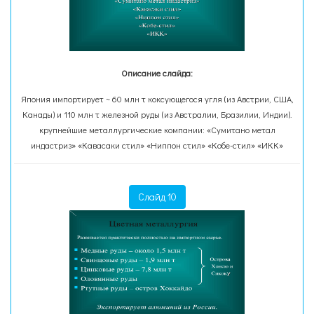
Описание слайда:
Япония импортирует ~ 60 млн т коксующегося угля (из Австрии, США,
Канады) и 110 млн т железной руды (из Австралии, Бразилии, Индии).
крупнейшие металлургические компании: «Сумитано метал
индастриз» «Кавасаки стил» «Ниппон стил» «Кобе-стил» «ИКК»
Слайд 10