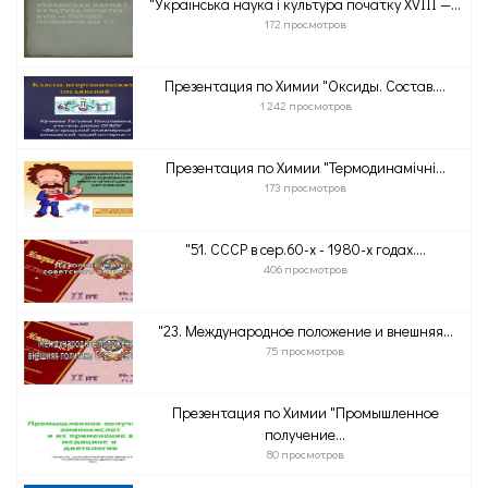
"Українська наука і культура початку XVIII —...
172 просмотров
Презентация по Химии "Оксиды. Состав....
1 242 просмотров
Презентация по Химии "Термодинамічні...
173 просмотров
"51. СССР в сер.60-х - 1980-х годах....
406 просмотров
"23. Международное положение и внешняя...
75 просмотров
Презентация по Химии "Промышленное
получение...
80 просмотров