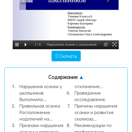
1
/
8
Нарушения осанки у школьников
Выполнила: Ученица 8 класса Б МБОУ
Скачать
лицей «Вектор» Юрченко Екатерина
Руководитель: Учитель биолог, слайд №1
Содержание
▲
Нарушения осанки у
отклонение...
школьников
Проведение
Выполнила:...
исследования:
Правильная осанка
Причины нарушения
Расположение
осанки и развития
надплечий на...
сколиоза...
Признаки нарушения
Рекомендации по
осанки и развития
профилактике