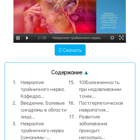
1
/
25
Невралгия тройничного нерва.
Кафедра неврологии и нейрохирургии
Скачать
Подготовила презентацию Король Н.А
(врач-интерн), слайд №1
Содержание
▲
Невралгия
10)Болезненность
тройничного нерва.
при надавливании
Кафедра...
точек...
Введение. Болевые
Постгерпетическая
синдромы в области
невропатия...
лица...
Развитие
Невралгия
заболевания
тройничного нерва
проходит
(синонимы :...
несколько...