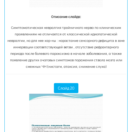
Описание слайда:
Симптоматическая невралгия тройничного нерва по клиническим
проявлениям не отличается от классической идиопатической
невралгии, но для нее хар-ны : нарастание сенсорного дефицита в зоне
иннервации соответствующей ветви , отсутствие рефрактерного
периода после болевого пароксизма в начале заболевания, а также
появление других очаговых симптомов поражения ствола мозга или
смежных ЧН (нистагм, атаксия, снижение слуха)
Слайд 20