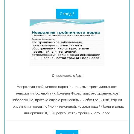
Слайд 3
Описание слайда:
Невралгия тройничного нерва (синонимы : тригеминальная
невралгия, болевой тик, болезнь Фозергиля) это хроническое
заболевание, протекающее с ремиссиями и обострениями, хар-ся
приступами чрезвычайно интенсивной, «стреляющей» боли в зонах
иннервации II, III и редко I ветви тройничного нерва