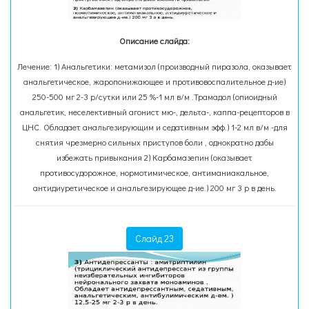
Описание слайда:
Лечение: 1) Анальгетики: метамизол (производный пиразола, оказывает
анальгетическое, жаропонижающее и противовоспалительное д-ие)
250-500 мг 2-3 р/сутки или 25 %-1 мл в/м .Трамадол (опиоидный
анальгетик, неселективный агонист мю-, дельта-, каппа-рецепторов в
ЦНС. Обладает анальгезирующим и седативным эфф.) 1-2 мл в/м -для
снятия чрезмерно сильных приступов боли , однократно дабы
избежать привыкания 2) Карбамазепин (оказывает
противосудорожное, нормотимическое, антиманиакальное,
антидиуретическое и анальгезирующее д-ие.) 200 мг 3 р в день.
Слайд 23