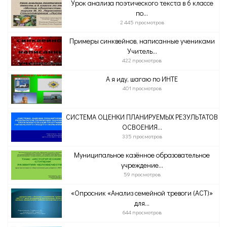
Урок анализа поэтического текста в 6 классе
по...
2 445 просмотров
Примеры синквейнов, написанные учениками
Учитель...
422 просмотров
А я иду, шагаю по ИНТЕ
401 просмотров
СИСТЕМА ОЦЕНКИ ПЛАНИРУЕМЫХ РЕЗУЛЬТАТОВ
ОСВОЕНИЯ...
335 просмотров
Муниципальное казённое образовательное
учреждение...
59 просмотров
«Опросник «Анализ семейной тревоги (АСТ)»
для...
644 просмотров