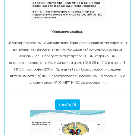
Описание слайда:
3) Антидепрессанты : амитриптилин (трициклический антидепрессант
из группы неизберательных ингибиторов нейронального захвата
моноаминов . Обладает антидепрессантным, седативным,
анальгетическим, антибулимическим д-ем. ) 12,5-25 мг 2-3 р в день. 4)
НПВС: ибупрофен 200 мг 3р в день ( при болях слабой и средней
интенсивности.) 5) ФТЛ: электрофорез с новокаином на поражённую
половину лица № 10, ИРТ № 10, лазеротерапия.
Слайд 24