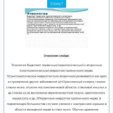
Слайд 7
Описание слайда:
Этиология Выделяют первичную (идиопатическую) и вторичную
(симптоматическую) невралгию тройничного нерва.
1)Симптоматическая невралгия (или вторичная) развивается как одно
из проявлений других заболеваний ЦНС(рассеянный склероз, глиома
ствола мозга, опухоли мостомозжечковой области, стволовой инсульт и
др.),также из-за воспаления верхнечелюстной пазухи, одонтогенного
периостита и др. 2)Первичная невралгия тройничного нерва ,в
подавляющем большинстве случаев ,связана с компрессией корешка в
области вхождения нерва в ствол мозга. Обычно сдавление