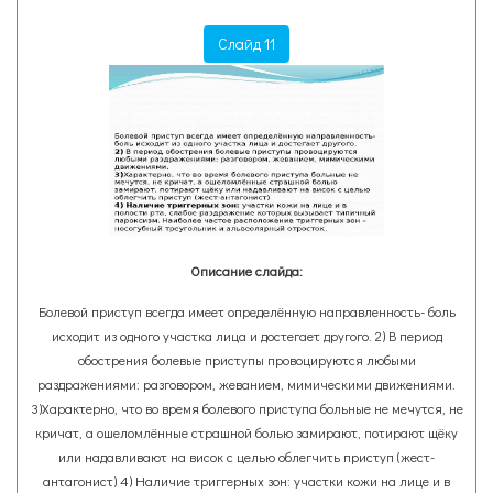
Слайд 11
Описание слайда:
Болевой приступ всегда имеет определённую направленность- боль
исходит из одного участка лица и достегает другого. 2) В период
обострения болевые приступы провоцируются любыми
раздражениями: разговором, жеванием, мимическими движениями.
3)Характерно, что во время болевого приступа больные не мечутся, не
кричат, а ошеломлённые страшной болью замирают, потирают щёку
или надавливают на висок с целью облегчить приступ (жест-
антагонист) 4) Наличие триггерных зон: участки кожи на лице и в