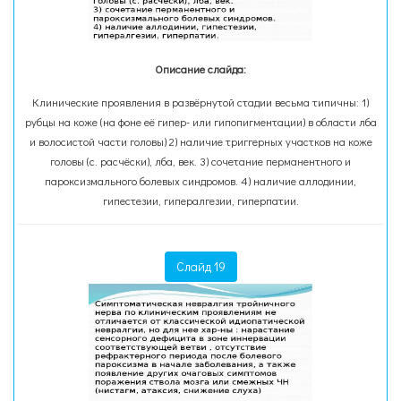
Описание слайда:
Клинические проявления в развёрнутой стадии весьма типичны: 1)
рубцы на коже (на фоне её гипер- или гипопигментации) в области лба
и волосистой части головы) 2) наличие триггерных участков на коже
головы (с. расчёски), лба, век. 3) сочетание перманентного и
пароксизмального болевых синдромов. 4) наличие аллодинии,
гипестезии, гипералгезии, гиперпатии.
Слайд 19