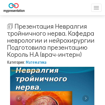
Перек
меню
🗊 Презентация Невралгия
тройничного нерва. Кафедра
неврологии и нейрохирургии
Подготовила презентацию
Король Н.А (врач-интерн)
Категория:
Математика