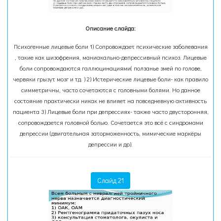
Описание слайда:
Психогенные лицевые боли 1) Сопровождает психические заболевания
, такие как шизофрения, маниакально-депрессивный психоз. Лицевые
боли сопровождаются галлюцинациями( ползанье змей по голове,
червяки грызут мозг и тд. ) 2) Истерические лицевые боли- как правило
симметричны, часто сочетаются с головными болями. Но данное
состояние практически никак не влияет на повседневную активность
пациента 3) Лицевые боли при депрессиях- также часто двусторонняя,
сопровождается головной болью. Сочетается это всё с синдромами
депрессии (двигательная заторможенность, мимические маркёры
депрессии и др).
Слайд 21