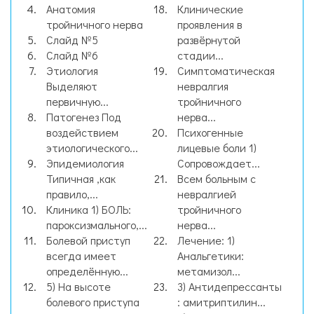
Анатомия
Клинические
тройничного нерва
проявления в
Слайд №5
развёрнутой
Слайд №6
стадии...
Этиология
Симптоматическая
Выделяют
невралгия
первичную...
тройничного
Патогенез Под
нерва...
воздействием
Психогенные
этиологического...
лицевые боли 1)
Эпидемиология
Сопровождает...
Типичная ,как
Всем больным с
правило,...
невралгией
Клиника 1) БОЛЬ:
тройничного
пароксизмального,...
нерва...
Болевой приступ
Лечение: 1)
всегда имеет
Анальгетики:
определённую...
метамизол...
5) На высоте
3) Антидепрессанты
болевого приступа
: амитриптилин...