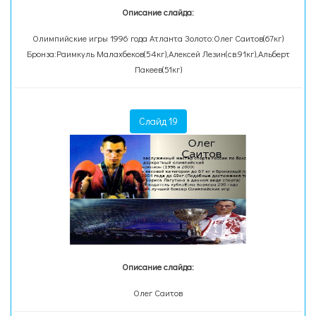
Описание слайда:
Олимпийские игры 1996 года Атланта Золото:Олег Саитов(67кг)
Бронза:Раимкуль Малахбеков(54кг),Алексей Лезин(св.91кг),Альберт
Пакеев(51кг)
Слайд 19
Описание слайда:
Олег Саитов