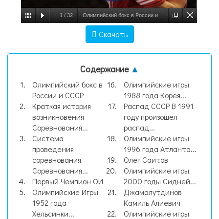
1
/
32
Олимпийский бокс в России и
СССР, слайд №1
Скачать
Содержание
▲
Олимпийский бокс в
Олимпийские игры
России и СССР
1988 года Корея...
Краткая история
Распад СССР В 1991
возникновения
году произошел
Соревнования...
распад...
Система
Олимпийские игры
проведения
1996 года Атланта...
соревнования
Олег Саитов
Соревнования...
Олимпийские игры
Первый Чемпион ОИ
2000 годы Сидней...
Олимпийские Игры
Джамалутдинов
1952 года
Камиль Алиевич
Хельсинки...
Олимпийские игры