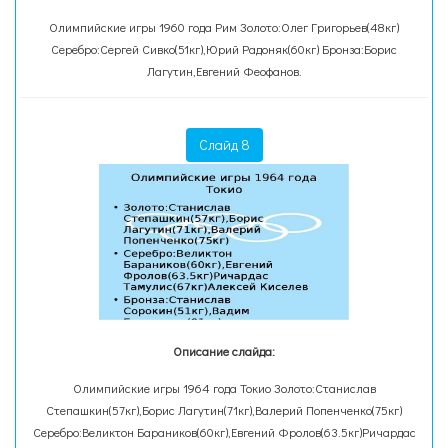
Олимпийские игры 1960 года Рим Золото:Олег Григорьев(48кг)
Серебро:Сергей Сивко(51кг),Юрий Радоняк(60кг) Бронза:Борис
Лагутин,Евгений Феофанов.
Слайд 8
Описание слайда:
Олимпийские игры 1964 года Токио Золото:Станислав
Степашкин(57кг),Борис Лагутин(71кг),Валерий Попенченко(75кг)
Серебро:Великтон Бараников(60кг),Евгений Фролов(63.5кг)Ричардас