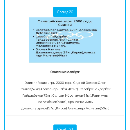
Слайд 20
Описание слайда:
Олимпийские игры 2000 годы Сидней Золото:Олег
Саитов(67кг),Александр Лебзяк(81кг), Серебро:Гайдарбек
Гайдарбеков(75кг),Султан Ибрагимов(91кг),Раимкуль
Малахбеков(54кг), Бронза:Камиль
Джамалутдинов(57кг,Киров),Александр Малетин(60кг)
Слайд 21