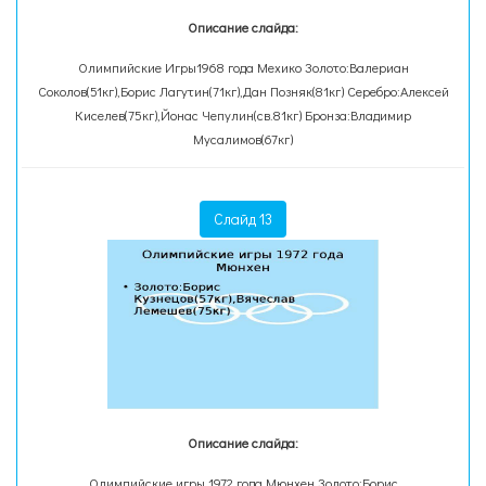
Описание слайда:
Олимпийские Игры1968 года Мехико Золото:Валериан
Соколов(51кг),Борис Лагутин(71кг),Дан Позняк(81кг) Серебро:Алексей
Киселев(75кг),Йонас Чепулин(св.81кг) Бронза:Владимир
Мусалимов(67кг)
Слайд 13
Описание слайда:
Олимпийские игры 1972 года Мюнхен Золото:Борис