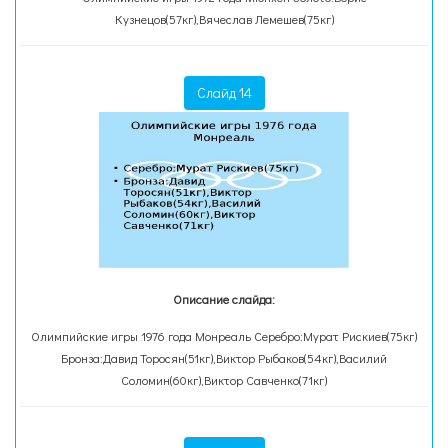
Кузнецов(57кг),Вячеслав Лемешев(75кг)
Слайд 14
Описание слайда:
Олимпийские игры 1976 года Монреаль Серебро:Мурат Рискиев(75кг)
Бронза:Давид Торосян(51кг),Виктор Рыбаков(54кг),Василий
Соломин(60кг),Виктор Савченко(71кг)