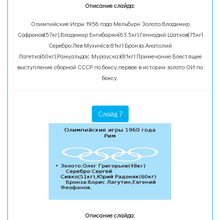
Описание слайда:
Олимпийские Игры 1956 года Мельбурн Золото:Владимир
Сафронов(57кг),Владимир Енгибарян(63.5кг),Геннадий Шатков(75кг)
Серебро:Лев Мухин(св.81кг) Бронза:Анатолий
Лагетко(60кг),Рамуальдас Мураусказ(81кг) Примечание:Блестящее
выступление сборной СССР по боксу,первое в истории золото ОИ по
боксу.
Слайд 7
Описание слайда: