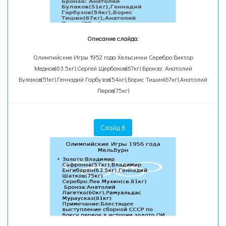
Описание слайда:
Олимпийские Игры 1952 года Хельсинки Серебро:Виктор
Меднов(63.5кг),Сергей Щербаков(67кг) Бронза: Анатолий
Булаков(51кг),Геннадий Гарбузов(54кг),Борис Тишин(67кг),Анатолий
Перов(75кг)
Слайд 6