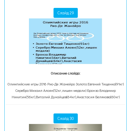
Слайд 29
Описание слайда:
Олимпийские игры 2016 Рио-Де Жанейро Золото:Евгений Тищенко(91кг)
Серебро:Михаил Алоян(52кг,лишен медали) Бронза:Владимир
Никитин(56кг),Виталий Дунайцев(64кг),Анастасия Белякова(60кг)
Слайд 30