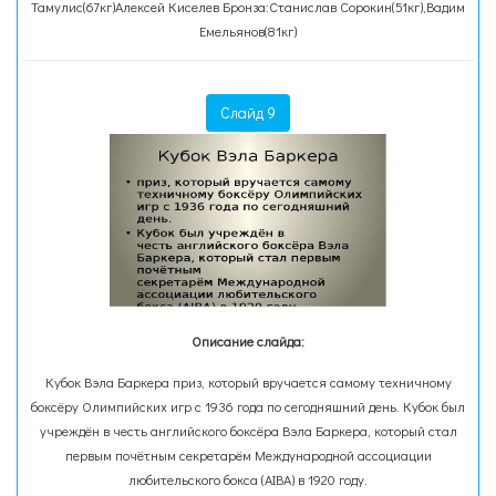
Тамулис(67кг)Алексей Киселев Бронза:Станислав Сорокин(51кг),Вадим
Емельянов(81кг)
Слайд 9
Описание слайда:
Кубок Вэла Баркера приз, который вручается самому техничному
боксёру Олимпийских игр с 1936 года по сегодняшний день. Кубок был
учреждён в честь английского боксёра Вэла Баркера, который стал
первым почётным секретарём Международной ассоциации
любительского бокса (AIBA) в 1920 году.