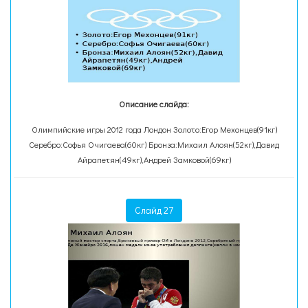
Описание слайда:
Олимпийские игры 2012 года Лондон Золото:Егор Мехонцев(91кг)
Серебро:Софья Очигаева(60кг) Бронза:Михаил Алоян(52кг),Давид
Айрапетян(49кг),Андрей Замковой(69кг)
Слайд 27