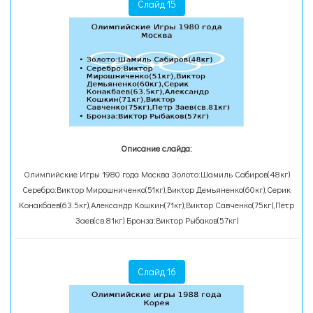
Слайд 15
Описание слайда:
Олимпийские Игры 1980 года Москва Золото:Шамиль Сабиров(48кг)
Серебро:Виктор Мирошниченко(51кг),Виктор Демьяненко(60кг),Серик
Конакбаев(63.5кг),Александр Кошкин(71кг),Виктор Савченко(75кг),Петр
Заев(св.81кг) Бронза:Виктор Рыбаков(57кг)
Слайд 16