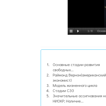
1
/
8
Основн
Основные стадии развития
свободных...
Раймонд Вернон(американски
экономист)
Модель жизненного цикла
Стадии СЭЗ
Значительные ассигнования н
НИОКР; Наличие...