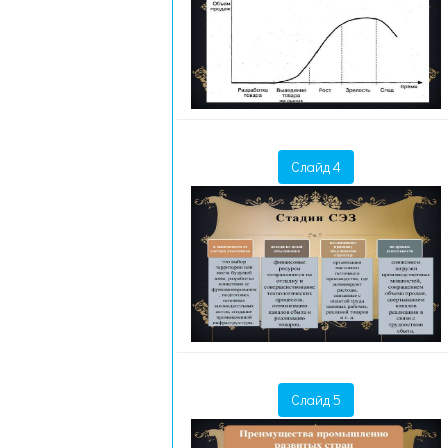
Слайд 4
Слайд 5