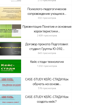
275 просмотров
Психолого-педагогическое
сопровождение учащихся...
302 просмотров
Презентация Понятие и основные
характеристики...
2 609 просмотров
Договор проката Подготовил:
студент Группы Ю-092...
643 просмотров
Кейс-стади технология
1 202 просмотров
CASE-STUDY КЕЙС-СТАДИ Как
обучать на основе...
576 просмотров
CASE-STUDY КЕЙС-СТАДИ Как
создать кейс?