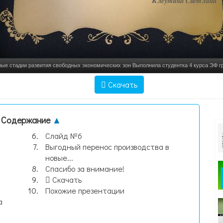
ые стадии развития свободных экономических зон Выполнила студентка 4 курса ЭФ 
Клеутина Светлана, слайд №1
Скачать
Содержание
▲
Слайд №6
Выгодный перенос производства в
й
новые...
Спасибо за внимание!
Скачать
Похожие презентации
а