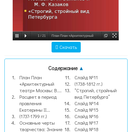
1
/
21
План План «Архитектурный
театр» Москвы: В. И. Баженов и М. Ф.
Скачать
Казаков «Строгий, стройный вид
Петербурга, слайд №1
Содержание
▲
План План
Слайд №11
«Архитектурный
(1738-1812 гг.)
театр» Москвы: В....
“Строгий, стройный
Расцвет в период
вид Петербурга”
правления
Слайд №14
Екатерины II...
Слайд №15
(1737-1799 гг.)
Слайд №16
Основные черты
Слайд №17
творчества: Знание
Слайд №18