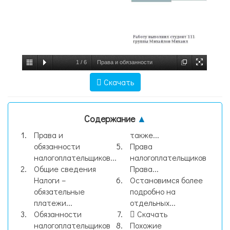
1
/
6
Права и обязанности
налогоплательщиков Работу выполнил
Скачать
студент 111 группы Михайлов Михаил,
слайд №1
Содержание
▲
Права и
также...
обязанности
Права
налогоплательщиков...
налогоплательщиков
Общие сведения
Права...
Налоги –
Остановимся более
обязательные
подробно на
платежи...
отдельных...
Обязанности
Скачать
налогоплательщиков
Похожие