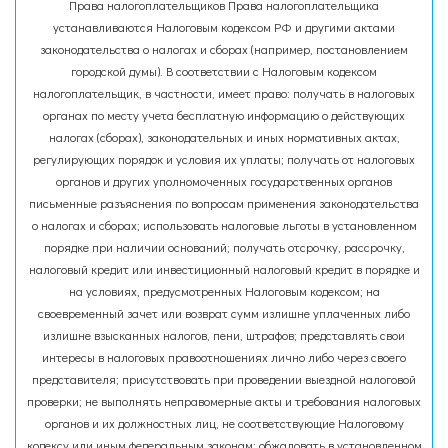
Права налогоплательщиков Права налогоплательщика
устанавливаются Налоговым кодексом РФ и другими актами
законодательства о налогах и сборах (например, постановлением
городской думы). В соответствии с Налоговым кодексом
налогоплательщик, в частности, имеет право: получать в налоговых
органах по месту учета бесплатную информацию о действующих
налогах (сборах), законодательных и иных нормативных актах,
регулирующих порядок и условия их уплаты; получать от налоговых
органов и других уполномоченных государственных органов
письменные разъяснения по вопросам применения законодательства
о налогах и сборах; использовать налоговые льготы в установленном
порядке при наличии оснований; получать отсрочку, рассрочку,
налоговый кредит или инвестиционный налоговый кредит в порядке и
на условиях, предусмотренных Налоговым кодексом; на
своевременный зачет или возврат сумм излишне уплаченных либо
излишне взысканных налогов, пени, штрафов; представлять свои
интересы в налоговых правоотношениях лично либо через своего
представителя; присутствовать при проведении выездной налоговой
проверки; не выполнять неправомерные акты и требования налоговых
органов и их должностных лиц, не соответствующие Налоговому
кодексу или иным федеральным законам; обжаловать в установленном