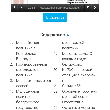
1
/
34
Молодёжная политика Беларуси,
слайд №1
Скачать
Содержание
▲
Молодёжная
молодежной
политика в
политики:...
Республике
Молодая семья С
Беларусь...
каждым годом
Государственная
белорусов...
молодежная
Из 700тыс семей,
политика...
стоящих в очереди
Молодежь является
на...
особой...
Слайд №21
Молодежная
Основные проблемы
политика
молодой семьи:
белорусского
Отсутствие...
государства...
Основные меры по