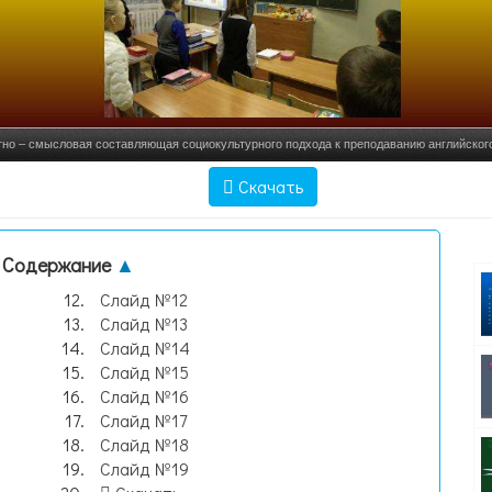
но – смысловая составляющая социокультурного подхода к преподаванию английского 
№1
Скачать
Содержание
▲
Слайд №12
Слайд №13
Слайд №14
Слайд №15
Слайд №16
Слайд №17
Слайд №18
Слайд №19