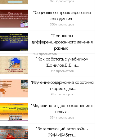
393 просмотров
"Социальное проектирование
как один из...
356 просмотров
"Принципы
дифференцированного лечения
разных...
103 просмотров
"Как работать с учебником
(Данилов Д.Д. и...
116 просмотров
"Изучение содержания каротина
в кормах для...
94 просмотров
"Медицина и здравоохранение в
новых...
394 просмотров
"Завершающий этап войны
(1944-1945гг)....