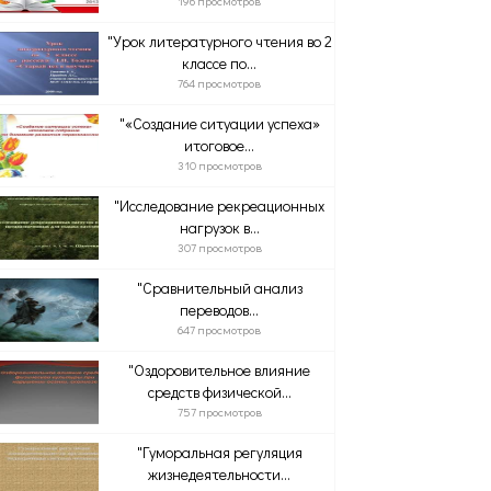
196 просмотров
"Урок литературного чтения во 2
классе по...
764 просмотров
"«Создание ситуации успеха»
итоговое...
310 просмотров
"Исследование рекреационных
нагрузок в...
307 просмотров
"Сравнительный анализ
переводов...
647 просмотров
"Оздоровительное влияние
средств физической...
757 просмотров
"Гуморальная регуляция
жизнедеятельности...