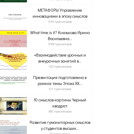
МЕТАФОРЫ Управление
инновациями в эпоху смыслов
539 просмотров
What time is it? Князькова Ирина
Васильевна...
558 просмотров
«Взаимодействие урочных и
внеурочных занятий в...
120 просмотров
Презентация подготовлена в
рамках темы Эпоха ХХ...
121 просмотров
10 смыслов картины Черный
квадрат
482 просмотров
Развитие гуманитарных смыслов
у студентов высших...
73 просмотров