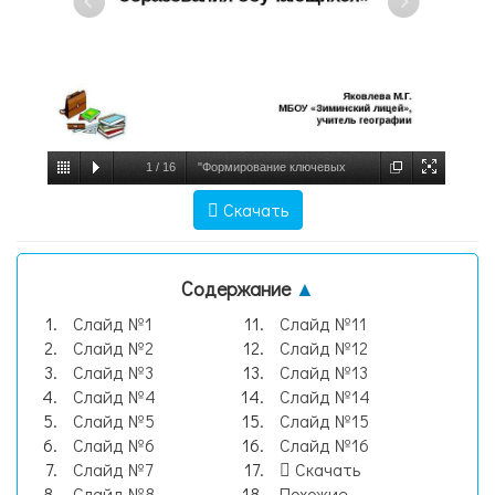
1
/
16
"Формирование ключевых
компетенций на уроках географии как
Скачать
условие повышения качества
образования обучающ, слайд №1
Содержание
▲
Слайд №1
Слайд №11
Слайд №2
Слайд №12
Слайд №3
Слайд №13
Слайд №4
Слайд №14
Слайд №5
Слайд №15
Слайд №6
Слайд №16
Слайд №7
Скачать
Слайд №8
Похожие