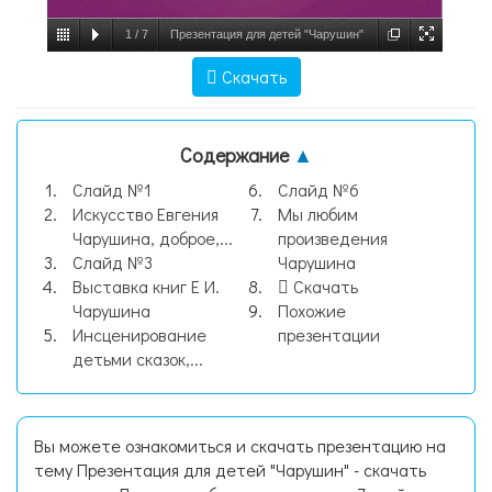
1
/
7
Презентация для детей "Чарушин"
- скачать смотреть, слайд №1
Скачать
Содержание
▲
Слайд №1
Слайд №6
Искусство Евгения
Мы любим
Чарушина, доброе,...
произведения
Слайд №3
Чарушина
Выставка книг Е И.
Скачать
Чарушина
Похожие
Инсценирование
презентации
детьми сказок,...
Вы можете ознакомиться и скачать презентацию на
тему Презентация для детей "Чарушин" - скачать