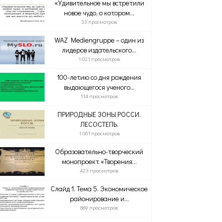
«Удивительное мы встретили
новое чудо, о котором...
33 просмотров
WAZ Mediengruppe – один из
лидеров издательского...
1 021 просмотров
100-летию со дня рождения
выдающегося ученого...
114 просмотров
ПРИРОДНЫЕ ЗОНЫ РОССИ.
ЛЕСОСТЕПЬ.
1 061 просмотров
Образовательно-творческий
монопроект «Творения...
423 просмотров
Слайд 1. Тема 5. Экономическое
районирование и...
869 просмотров