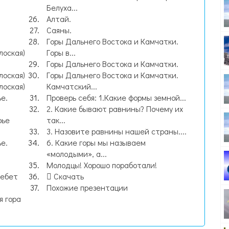
а
Белуха...
Алтай.
Саяны.
Горы Дальнего Востока и Камчатки.
лоская)
Горы в...
Горы Дальнего Востока и Камчатки.
лоская)
Горы Дальнего Востока и Камчатки.
лоская)
Камчатский...
е.
Проверь себя: 1.Какие формы земной...
2. Какие бывают равнины? Почему их
рье
так...
3. Назовите равнины нашей страны....
е.
6. Какие горы мы называем
«молодыми», а...
Молодцы! Хорошо поработали!
ребет
Скачать
Похожие презентации
я гора