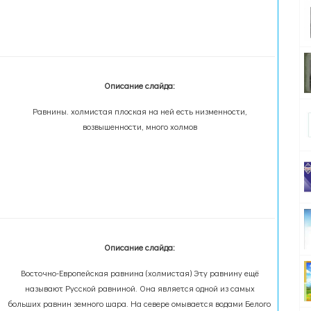
Описание слайда:
Равнины. холмистая плоская на ней есть низменности,
возвышенности, много холмов
Описание слайда:
Восточно-Европейская равнина (холмистая) Эту равнину ещё
называют Русской равниной. Она является одной из самых
больших равнин земного шара. На севере омывается водами Белого