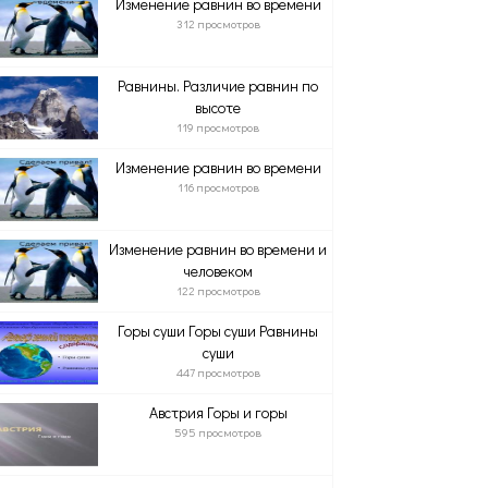
Изменение равнин во времени
312 просмотров
Равнины. Различие равнин по
высоте
119 просмотров
Изменение равнин во времени
116 просмотров
Изменение равнин во времени и
человеком
122 просмотров
Горы суши Горы суши Равнины
суши
447 просмотров
Австрия Горы и горы
595 просмотров