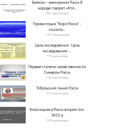
Байкал – жемчужина Росси В
народе говорят «Кто...
583 просмотров
Презентация "Карл Росси" -
скачать...
1 327 просмотров
Цель исследования : Цель
исследования :...
117 просмотров
Первые ступени нравственности.
Символы Росси
219 просмотров
Тобольский гений Росси
272 просмотров
Классицизм в Росси второй пол.
XVІІІ в
228 просмотров