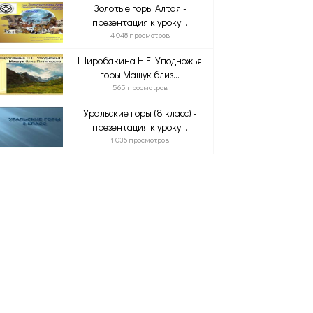
Золотые горы Алтая -
презентация к уроку...
4 048 просмотров
Широбакина Н.Е. Уподножья
горы Машук близ...
565 просмотров
Уральские горы (8 класс) -
презентация к уроку...
1 036 просмотров