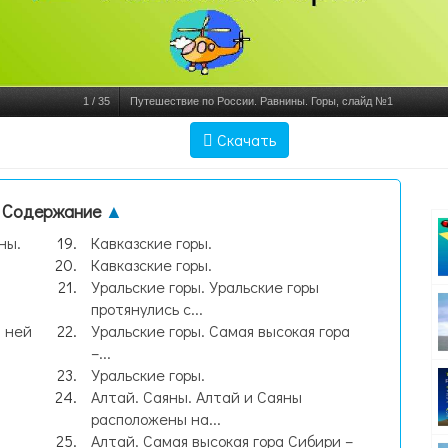
1
/
35
Путешествие по России. Равнины. Горы, слайд №1
Скачать
Содержание
▲
ны.
Кавказские горы.
Кавказские горы.
Уральские горы. Уральские горы
протянулись с...
а ней
Уральские горы. Самая высокая гора
–...
а
Уральские горы.
Алтай. Саяны. Алтай и Саяны
а
расположены на...
Алтай. Самая высокая гора Сибири –