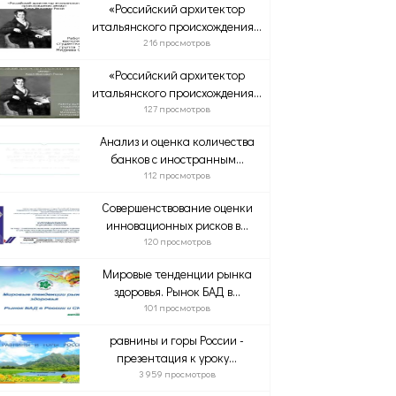
«Российский архитектор
итальянского происхождения...
216 просмотров
«Российский архитектор
итальянского происхождения...
127 просмотров
Анализ и оценка количества
банков с иностранным...
112 просмотров
Совершенствование оценки
инновационных рисков в...
120 просмотров
Мировые тенденции рынка
здоровья. Рынок БАД в...
101 просмотров
равнины и горы России -
презентация к уроку...
3 959 просмотров