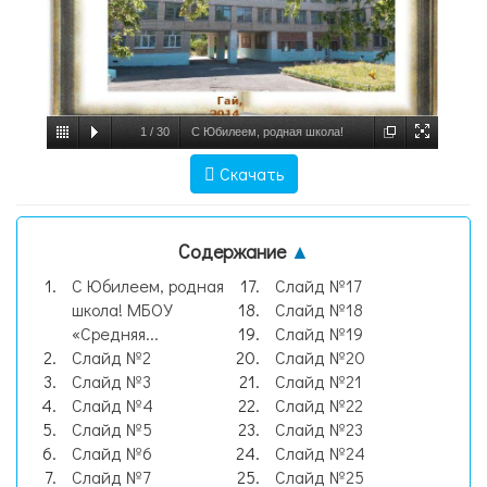
1
/
30
С Юбилеем, родная школа!
МБОУ «Средняя общеобразовательная
Скачать
школа №6», слайд №1
Содержание
▲
С Юбилеем, родная
Слайд №17
школа! МБОУ
Слайд №18
«Средняя...
Слайд №19
Слайд №2
Слайд №20
Слайд №3
Слайд №21
Слайд №4
Слайд №22
Слайд №5
Слайд №23
Слайд №6
Слайд №24
Слайд №7
Слайд №25