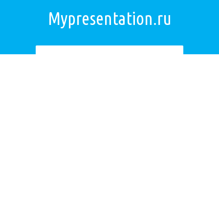
Mypresentation.ru
Загрузить презентацию
ОБРАТНАЯ СВЯЗЬ
Если не удалось найти презентацию, то Вы можете заказать её на